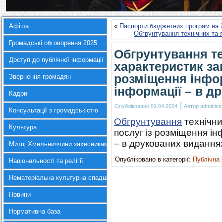
Афіша
«
Паспорти бюджетних програм на 2
Обгрунтування технічних та 
Громадські обговорення 2025
Обгрунтування те
Доступ до публічної інформації
характеристик зак
розміщення інфор
Звернення громадян
інформації – в д
Кадри
|
Опубліковано
01.04.2024
Автор
administr
Консультації з громадськістю
Обгрунтування
технічни
Культура
послуг із розміщення ін
– в друкованих видання
Митці Хмельниччини захисникам України
Опубліковано в категорії:
Публічна
Національності та релігії
Нематеріальна культурна спадщина
Новини
Нормативна база