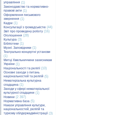
управління
(1)
Законодавство та нормативно-
правові акти
(1)
Оформлення письмового
звернення
(1)
(1)
Кадри
(44)
Консультації з громадськістю
(16)
Звіт про проведену роботу
(28)
Оголошення
(3)
Культура
(1)
Бібліотеки
(1)
Музеї. Заповідники
Театрально-концертні установи
(1)
Митці Хмельниччини захисникам
України
(1)
(10)
Національності та релігії
Основні заходи з питань
національностей та релігій
(5)
Нематеріальна культурна
(1)
спадщина
Заходи у сфері нематеріальної
культурної спадщини
(1)
(2 397)
Новини
(5)
Нормативна база
Накази управління культури,
національностей, релігій та
туризму облдержадміністрації
(3)