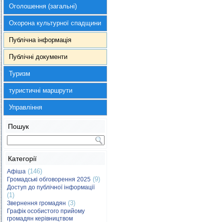
Оголошення (загальні)
Охорона культурної спадщини
Публічна інформація
Публічні документи
Туризм
туристичні маршрути
Управління
Пошук
Категорії
(146)
Афіша
(9)
Громадські обговорення 2025
Доступ до публічної інформації
(1)
(3)
Звернення громадян
Графік особистого прийому
громадян керівництвом