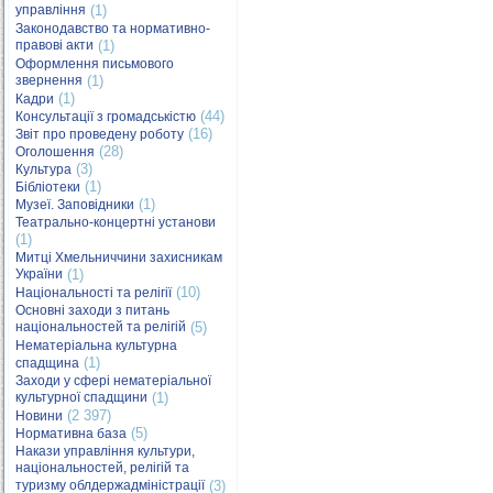
управління
(1)
Законодавство та нормативно-
правові акти
(1)
Оформлення письмового
звернення
(1)
(1)
Кадри
(44)
Консультації з громадськістю
(16)
Звіт про проведену роботу
(28)
Оголошення
(3)
Культура
(1)
Бібліотеки
(1)
Музеї. Заповідники
Театрально-концертні установи
(1)
Митці Хмельниччини захисникам
України
(1)
(10)
Національності та релігії
Основні заходи з питань
національностей та релігій
(5)
Нематеріальна культурна
(1)
спадщина
Заходи у сфері нематеріальної
культурної спадщини
(1)
(2 397)
Новини
(5)
Нормативна база
Накази управління культури,
національностей, релігій та
туризму облдержадміністрації
(3)