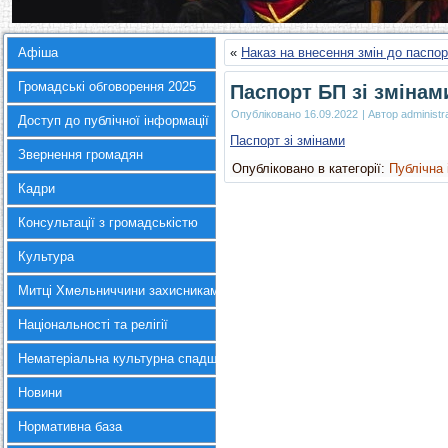
Афіша
«
Наказ на внесення змін до паспо
Громадські обговорення 2025
Паспорт БП зі змінам
Опубліковано
16.09.2022
|
Автор
administr
Доступ до публічної інформації
Паспорт зі змінами
Звернення громадян
Опубліковано в категорії:
Публічна
Кадри
Консультації з громадськістю
Культура
Митці Хмельниччини захисникам України
Національності та релігії
Нематеріальна культурна спадщина
Новини
Нормативна база