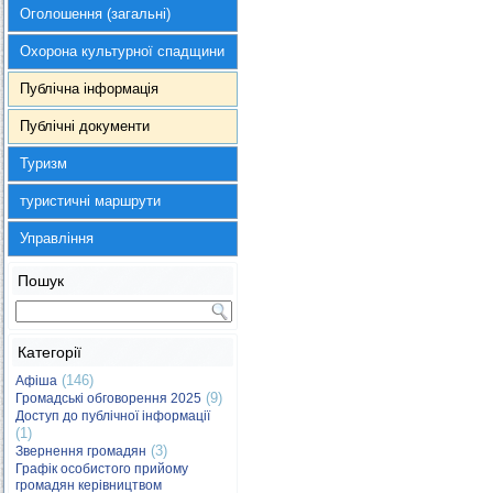
Оголошення (загальні)
Охорона культурної спадщини
Публічна інформація
Публічні документи
Туризм
туристичні маршрути
Управління
Пошук
Категорії
(146)
Афіша
(9)
Громадські обговорення 2025
Доступ до публічної інформації
(1)
(3)
Звернення громадян
Графік особистого прийому
громадян керівництвом