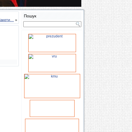
Пошук
“Пакети…
»