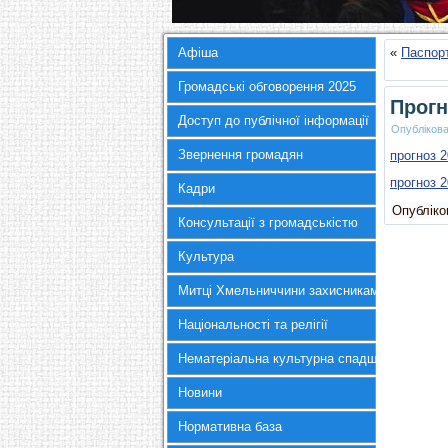
Афіша
«
Паспор
Громадські обговорення 2025
Прогн
Доступ до публічної інформації
Опубліков
Звернення громадян
прогноз 2
прогноз 2
Кадри
Опубліков
Консультації з громадськістю
Культура
Митці Хмельниччини захисникам України
Національності та релігії
Нематеріальна культурна спадщина
Новини
Нормативна база