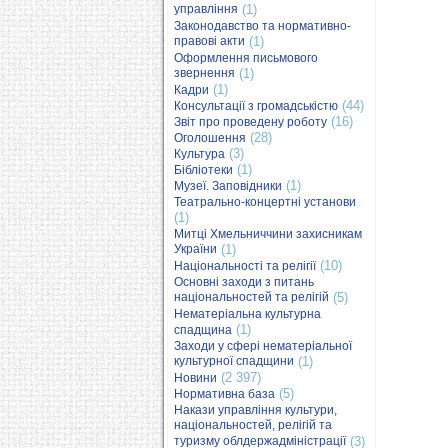
управління
(1)
Законодавство та нормативно-
правові акти
(1)
Оформлення письмового
звернення
(1)
(1)
Кадри
(44)
Консультації з громадськістю
(16)
Звіт про проведену роботу
(28)
Оголошення
(3)
Культура
(1)
Бібліотеки
(1)
Музеї. Заповідники
Театрально-концертні установи
(1)
Митці Хмельниччини захисникам
України
(1)
(10)
Національності та релігії
Основні заходи з питань
національностей та релігій
(5)
Нематеріальна культурна
(1)
спадщина
Заходи у сфері нематеріальної
культурної спадщини
(1)
(2 397)
Новини
(5)
Нормативна база
Накази управління культури,
національностей, релігій та
туризму облдержадміністрації
(3)