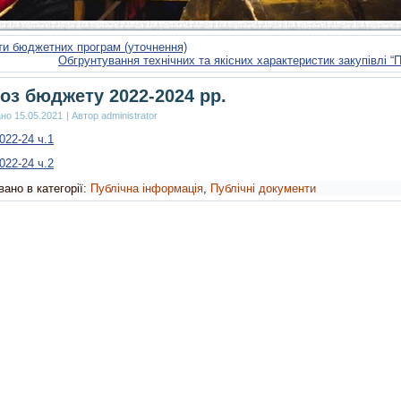
ти бюджетних програм (уточнення)
Обгрунтування технічних та якісних характеристик закупівлі 
оз бюджету 2022-2024 рр.
ано
15.05.2021
|
Автор
administrator
022-24 ч.1
022-24 ч.2
ано в категорії:
Публічна інформація
,
Публічні документи