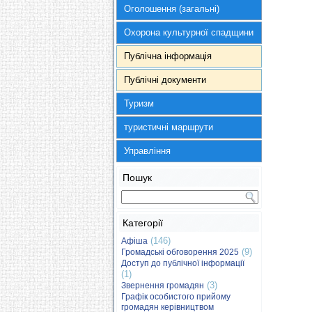
Оголошення (загальні)
Охорона культурної спадщини
Публічна інформація
Публічні документи
Туризм
туристичні маршрути
Управління
Пошук
Категорії
(146)
Афіша
(9)
Громадські обговорення 2025
Доступ до публічної інформації
(1)
(3)
Звернення громадян
Графік особистого прийому
громадян керівництвом