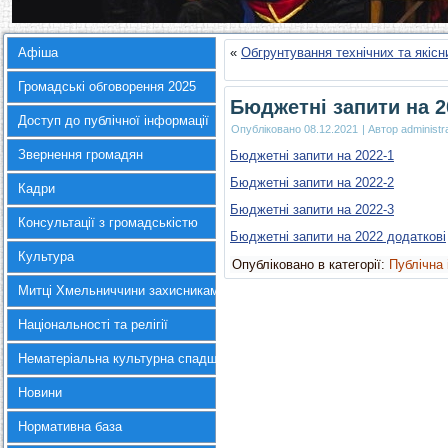
Афіша
«
Обгрунтування технічних та якісн
Громадські обговорення 2025
Бюджетні запити на 2
Доступ до публічної інформації
Опубліковано
08.12.2021
|
Автор
administr
Звернення громадян
Бюджетні запити на 2022-1
Бюджетні запити на 2022-2
Кадри
Бюджетні запити на 2022-3
Консультації з громадськістю
Бюджетні запити на 2022 додаткові
Культура
Опубліковано в категорії:
Публічна
Митці Хмельниччини захисникам України
Національності та релігії
Нематеріальна культурна спадщина
Новини
Нормативна база