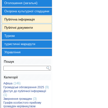
Оголошення (загальні)
Охорона культурної спадщини
Публічна інформація
Публічні документи
Туризм
туристичні маршрути
Управління
Пошук
Категорії
(146)
Афіша
(9)
Громадські обговорення 2025
Доступ до публічної інформації
(1)
(3)
Звернення громадян
Графік особистого прийому
громадян керівництвом