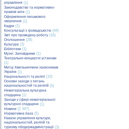
управління
(1)
Законодавство та нормативно-
правові акти
(1)
Оформлення письмового
звернення
(1)
(1)
Кадри
(44)
Консультації з громадськістю
(16)
Звіт про проведену роботу
(28)
Оголошення
(3)
Культура
(1)
Бібліотеки
(1)
Музеї. Заповідники
Театрально-концертні установи
(1)
Митці Хмельниччини захисникам
України
(1)
(10)
Національності та релігії
Основні заходи з питань
національностей та релігій
(5)
Нематеріальна культурна
(1)
спадщина
Заходи у сфері нематеріальної
культурної спадщини
(1)
(2 397)
Новини
(5)
Нормативна база
Накази управління культури,
національностей, релігій та
туризму облдержадміністрації
(3)