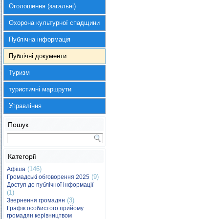
Оголошення (загальні)
Охорона культурної спадщини
Публічна інформація
Публічні документи
Туризм
туристичні маршрути
Управління
Пошук
Категорії
(146)
Афіша
(9)
Громадські обговорення 2025
Доступ до публічної інформації
(1)
(3)
Звернення громадян
Графік особистого прийому
громадян керівництвом