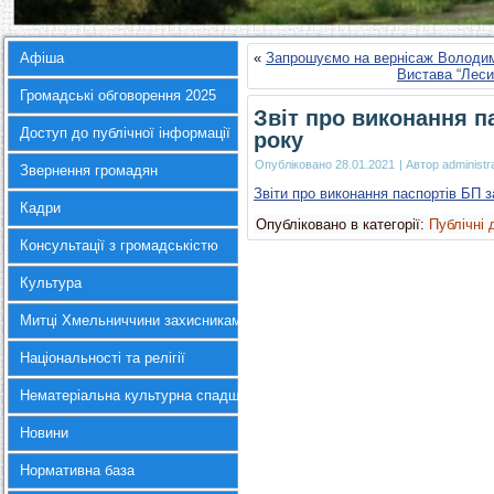
Афіша
«
Запрошуємо на вернісаж Володи
Вистава “Леси
Громадські обговорення 2025
Звіт про виконання п
Доступ до публічної інформації
року
Опубліковано
28.01.2021
|
Автор
administr
Звернення громадян
Звіти про виконання паспортів БП з
Кадри
Опубліковано в категорії:
Публічні 
Консультації з громадськістю
Культура
Митці Хмельниччини захисникам України
Національності та релігії
Нематеріальна культурна спадщина
Новини
Нормативна база