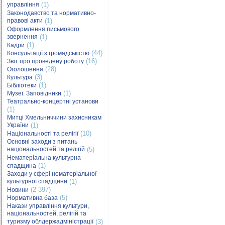
управління
(1)
Законодавство та нормативно-
правові акти
(1)
Оформлення письмового
звернення
(1)
(1)
Кадри
(44)
Консультації з громадськістю
(16)
Звіт про проведену роботу
(28)
Оголошення
(3)
Культура
(1)
Бібліотеки
(1)
Музеї. Заповідники
Театрально-концертні установи
(1)
Митці Хмельниччини захисникам
України
(1)
(10)
Національності та релігії
Основні заходи з питань
національностей та релігій
(5)
Нематеріальна культурна
(1)
спадщина
Заходи у сфері нематеріальної
культурної спадщини
(1)
(2 397)
Новини
(5)
Нормативна база
Накази управління культури,
національностей, релігій та
туризму облдержадміністрації
(3)