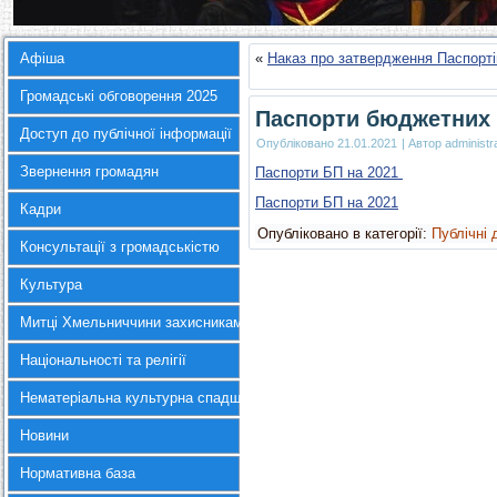
Афіша
«
Наказ про затвердження Паспорті
Громадські обговорення 2025
Паспорти бюджетних п
Доступ до публічної інформації
Опубліковано
21.01.2021
|
Автор
administr
Звернення громадян
Паспорти БП на 2021
Паспорти БП на 2021
Кадри
Опубліковано в категорії:
Публічні 
Консультації з громадськістю
Культура
Митці Хмельниччини захисникам України
Національності та релігії
Нематеріальна культурна спадщина
Новини
Нормативна база