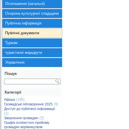
Оголошення (загальні)
Охорона культурної спадщини
Публічна інформація
Публічні документи
Туризм
туристичні маршрути
Управління
Пошук
Категорії
(146)
Афіша
(9)
Громадські обговорення 2025
Доступ до публічної інформації
(1)
(3)
Звернення громадян
Графік особистого прийому
громадян керівництвом