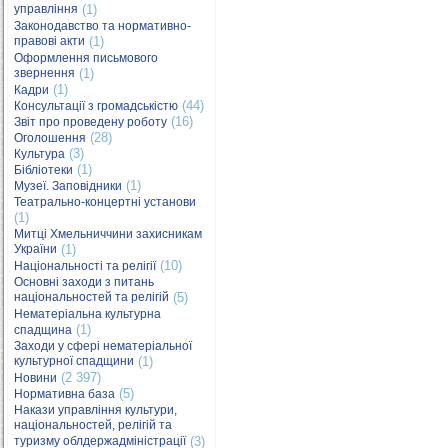
управління
(1)
Законодавство та нормативно-
правові акти
(1)
Оформлення письмового
звернення
(1)
(1)
Кадри
(44)
Консультації з громадськістю
(16)
Звіт про проведену роботу
(28)
Оголошення
(3)
Культура
(1)
Бібліотеки
(1)
Музеї. Заповідники
Театрально-концертні установи
(1)
Митці Хмельниччини захисникам
України
(1)
(10)
Національності та релігії
Основні заходи з питань
національностей та релігій
(5)
Нематеріальна культурна
(1)
спадщина
Заходи у сфері нематеріальної
культурної спадщини
(1)
(2 397)
Новини
(5)
Нормативна база
Накази управління культури,
національностей, релігій та
туризму облдержадміністрації
(3)