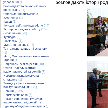
розповідають історії род
управління
(1)
Законодавство та нормативно-
правові акти
(1)
Оформлення письмового
звернення
(1)
(1)
Кадри
(44)
Консультації з громадськістю
(16)
Звіт про проведену роботу
(28)
Оголошення
(3)
Культура
(1)
Бібліотеки
(1)
Музеї. Заповідники
Театрально-концертні установи
(1)
Митці Хмельниччини захисникам
України
(1)
(10)
Національності та релігії
Основні заходи з питань
національностей та релігій
(5)
Нематеріальна культурна
(1)
спадщина
Заходи у сфері нематеріальної
культурної спадщини
(1)
(2 397)
Новини
(5)
Нормативна база
Накази управління культури,
національностей, релігій та
туризму облдержадміністрації
(3)