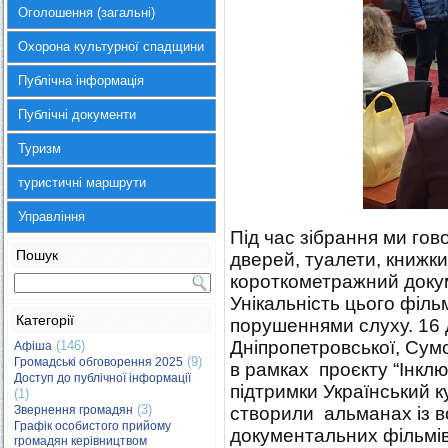
Оголошення (загальні)
Охорона культурної спадщини
Публічна інформація
Публічні документи
Туризм
туристичні маршрути
Управління
Під час зібрання ми гов
Пошук
дверей, туалети, книжк
короткометражний доку
Унікальність цього фільм
Категорії
порушеннями слуху. 16 ді
Дніпропетровської, Сум
(146)
Афіша
(9)
Громадські обговорення 2025
в рамках проєкту “Інкл
Доступ до публічної інформації
підтримки Український 
(1)
(3)
Звернення громадян
створили альманах із 
Графік особистого прийому
документальних фільмів.
громадян керівництвом