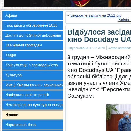
Афіша
«
Бюджетні запити на 2021 рік
Бібліот
Громадські обговорення 2025
Відбулося засід
Доступ до публічної інформації
кіно Docudays U
Звернення громадян
|
Опубліковано
03.12.2020
Автор
administr
Кадри
3 грудня – Міжнародний 
тематиці і було присвя
Консультації з громадськістю
кіно Docudays UA “Право
Культура
обласній бібліотеці для 
взяли участь члени Хме
Митці Хмельниччини захисникам України
інвалідністю “Перспекти
Національності та релігії
Савчуком.
Нематеріальна культурна спадщина
Новини
Нормативна база