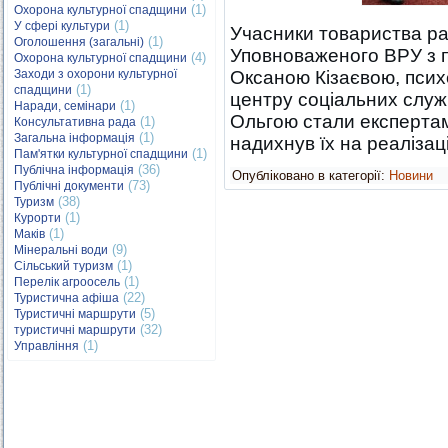
(1)
Охорона культурної спадщини
(1)
У сфері культури
Учасники товариства р
(1)
Оголошення (загальні)
Уповноваженого ВРУ з п
(4)
Охорона культурної спадщини
Заходи з охорони культурної
Оксаною Кізаєвою, пси
(1)
спадщини
центру соціальних служб
(1)
Наради, семінари
Ольгою стали експертам
(1)
Консультативна рада
(1)
Загальна інформація
надихнув їх на реалізац
(1)
Пам'ятки культурної спадщини
(36)
Публічна інформація
Опубліковано в категорії:
Новини
(73)
Публічні документи
(38)
Туризм
(1)
Курорти
(1)
Маків
(9)
Мінеральні води
(1)
Сільський туризм
(1)
Перелік агроосель
(22)
Туристична афіша
(5)
Туристичні маршрути
(32)
туристичні маршрути
(1)
Управління