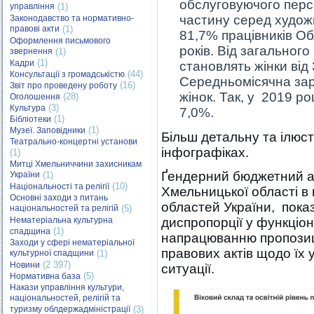
обслуговуючого перс
управління
(1)
частину серед худож
Законодавство та нормативно-
правові акти
(1)
81,7% працівників Об
Оформлення письмового
років. Від загальног
звернення
(1)
(1)
Кадри
становлять жінки від 
(44)
Консультації з громадськістю
Середньомісячна заро
(16)
Звіт про проведену роботу
жінок. Так, у 2019 ро
(28)
Оголошення
(3)
Культура
7,0%.
(1)
Бібліотеки
(1)
Музеї. Заповідники
Більш детальну та ілюс
Театрально-концертні установи
інфографіках.
(1)
Митці Хмельниччини захисникам
Ґендерний бюджетний а
України
(1)
(10)
Національності та релігії
Хмельницької області в
Основні заходи з питань
областей України, пока
національностей та релігій
(5)
Нематеріальна культурна
диспропорції у функціо
(1)
спадщина
напрацюванню пропозиці
Заходи у сфері нематеріальної
правових актів щодо їх
культурної спадщини
(1)
(2 397)
Новини
ситуації.
(5)
Нормативна база
Накази управління культури,
національностей, релігій та
туризму облдержадміністрації
(3)