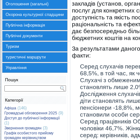
закладів (установ, орга
Оголошення (загальні)
послуг для конкретних с
Охорона культурної спадщини
доступність та якість по
раціональність та ефект
Публічна інформація
дає безпосередньо більш
Публічні документи
бюджетних коштів на конк
Туризм
За результатами даного 
факти:
туристичні маршрути
Серед слухачів перев
Управління
68,5%, в той час, як ч
Слухачі з обмежени
Пошук
становлять лише 2,0% 
Дослідження слухачів
Категорії
діти становлять лише 
пенсіонери -18,8%, мо
(146)
Афіша
(9)
Громадські обговорення 2025
становили особи сер
Доступ до публічної інформації
Серед працівників Об
(1)
чоловіки 46,7%. Жін
(3)
Звернення громадян
Графік особистого прийому
серед: керівників, а
громадян керівництвом