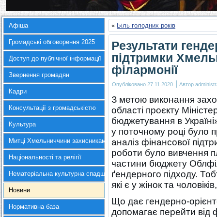
Афіша
«
Біль голодних років
Громадські обговорення 2025
Результати генде
підтримки Хмель
Доступ до публічної інформації
фiлармонiї
Звернення громадян
|
Опубліковано
27.11.2020
Автор
administr
Кадри
З метою виконання захо
Консультації з громадськістю
області проєкту Міністе
бюджетування в Україн
Культура
у поточному році було
Митці Хмельниччини захисникам України
аналіз фінансової підт
роботи було вивчення п
Національності та релігії
частини бюджету Облфіл
ґендерного підходу. Тоб
Нематеріальна культурна спадщина
які є у жінок та чоловікі
Новини
Що дає гендерно-орієн
Нормативна база
допомагає перейти від