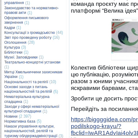
управління
(1)
команда проєкту має про
Законодавство та нормативно-
платформі “Велика ідея”
правові акти
(1)
Оформлення письмового
звернення
(1)
(1)
Кадри
(44)
Консультації з громадськістю
(16)
Звіт про проведену роботу
(28)
Оголошення
(3)
Культура
(1)
Бібліотеки
(1)
Музеї. Заповідники
Театрально-концертні установи
Колектив бібліотеки щир
(1)
Митці Хмельниччини захисникам
цю публікацію, розуміють
України
(1)
разом з юними учасника
(10)
Національності та релігії
Основні заходи з питань
яскравими барвами, ста
національностей та релігій
(5)
Нематеріальна культурна
Зробити це досить прос
(1)
спадщина
Заходи у сфері нематеріальної
Перейдіть за посиланням
культурної спадщини
(1)
(2 397)
Новини
https://biggggidea.com/pro
(5)
Нормативна база
podilskogo-krayu/?
Накази управління культури,
національностей, релігій та
fbclid=IwAR1AdvIai4o
туризму облдержадміністрації
(3)