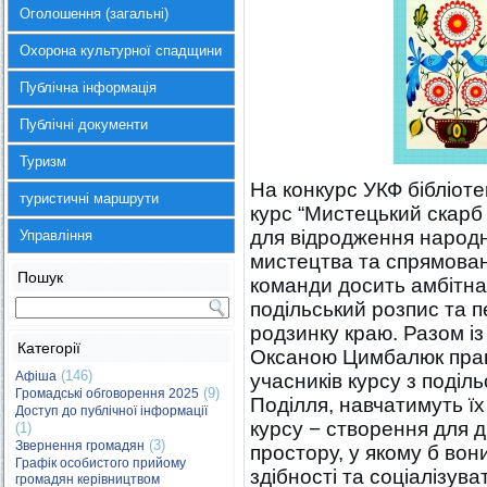
Оголошення (загальні)
Охорона культурної спадщини
Публічна інформація
Публічні документи
Туризм
На конкурс УКФ бібліоте
туристичні маршрути
курс “Мистецький скарб
для відродження народ
Управління
мистецтва та спрямован
Пошук
команди досить амбітна
подільський розпис та 
родзинку краю. Разом і
Категорії
Оксаною Цимбалюк прац
(146)
Афіша
учасників курсу з поділ
(9)
Громадські обговорення 2025
Поділля, навчатимуть ї
Доступ до публічної інформації
курсу − створення для д
(1)
(3)
Звернення громадян
простору, у якому б вон
Графік особистого прийому
здібності та соціалізув
громадян керівництвом