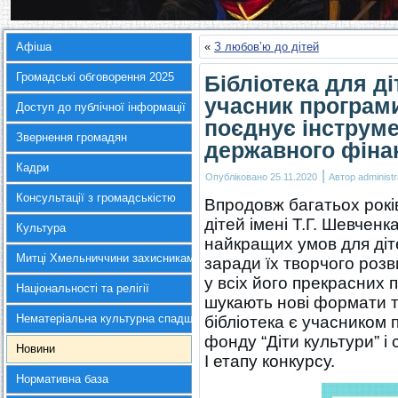
Афіша
«
З любов’ю до дітей
Громадські обговорення 2025
Бібліотека для ді
учасник програми
Доступ до публічної інформації
поєднує інструм
Звернення громадян
державного фіна
Кадри
|
Опубліковано
25.11.2020
Автор
administr
Консультації з громадськістю
Впродовж багатьох рокі
дітей імені Т.Г. Шевчен
Культура
найкращих умов для дітей
Митці Хмельниччини захисникам України
заради їх творчого розви
у всіх його прекрасних 
Національності та релігії
шукають нові формати та
Нематеріальна культурна спадщина
бібліотека є учасником 
фонду “Діти культури” і
Новини
І етапу конкурсу.
Нормативна база