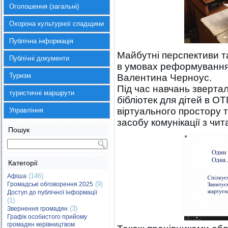
Оголошення (загальні)
Охорона культурної спадщини
Публічна інформація
Майбутні перспективи т
Публічні документи
в умовах реформування
Туризм
Валентина Черноус.
Під час навчань звертал
туристичні маршрути
бібліотек для дітей в О
віртуального простору 
Управління
засобу комунікації з чи
Пошук
Категорії
(146)
Афіша
(9)
Громадські обговорення 2025
Доступ до публічної інформації
(1)
(3)
Звернення громадян
Графік особистого прийому
громадян керівництвом