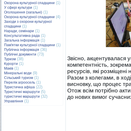
(1)
Охорона культурної спадщини
(1)
У сфері культури
(1)
Оголошення (загальні)
(4)
Охорона культурної спадщини
Заходи з охорони культурної
(1)
спадщини
(1)
Наради, семінари
(1)
Консультативна рада
(1)
Загальна інформація
(1)
Пам'ятки культурної спадщини
(36)
Публічна інформація
(73)
Публічні документи
Звісно, акцентувалася 
(38)
Туризм
(1)
Курорти
компетентність, зокрем
(1)
Маків
ресурсів, які розміщені 
(9)
Мінеральні води
Разом з колегами, в ход
(1)
Сільський туризм
(1)
Перелік агроосель
висновку, що процес тр
(22)
Туристична афіша
Отож всім потрібно акт
(5)
Туристичні маршрути
до нових вимог сучасни
(32)
туристичні маршрути
(1)
Управління