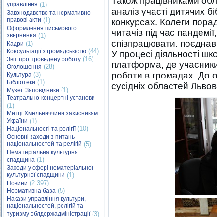
Також працівниками обл
управління
(1)
аналіз участі дитячих б
Законодавство та нормативно-
правові акти
(1)
конкурсах. Колеги порад
Оформлення письмового
читачів під час пандемії
звернення
(1)
співпрацювати, поєдна
(1)
Кадри
(44)
Консультації з громадськістю
У процесі діяльності шк
(16)
Звіт про проведену роботу
платформа, де учасники
(28)
Оголошення
роботи в громадах. До 
(3)
Культура
(1)
Бібліотеки
сусідніх областей Львов
(1)
Музеї. Заповідники
Театрально-концертні установи
(1)
Митці Хмельниччини захисникам
України
(1)
(10)
Національності та релігії
Основні заходи з питань
національностей та релігій
(5)
Нематеріальна культурна
(1)
спадщина
Заходи у сфері нематеріальної
культурної спадщини
(1)
(2 397)
Новини
(5)
Нормативна база
Накази управління культури,
національностей, релігій та
туризму облдержадміністрації
(3)