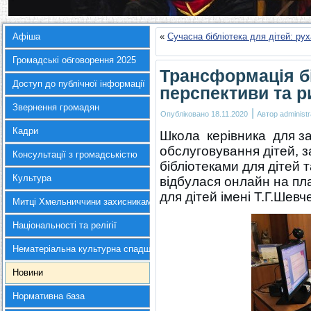
Афіша
«
Сучасна бібліотека для дітей: ру
Громадські обговорення 2025
Трансформація бі
Доступ до публічної інформації
перспективи та р
Звернення громадян
|
Опубліковано
18.11.2020
Автор
administr
Кадри
Школа керівника для за
обслуговування дітей, 
Консультації з громадськістю
бібліотеками для дітей
Культура
відбулася онлайн на пл
для дітей імені Т.Г.Шевч
Митці Хмельниччини захисникам України
Національності та релігії
Нематеріальна культурна спадщина
Новини
Нормативна база