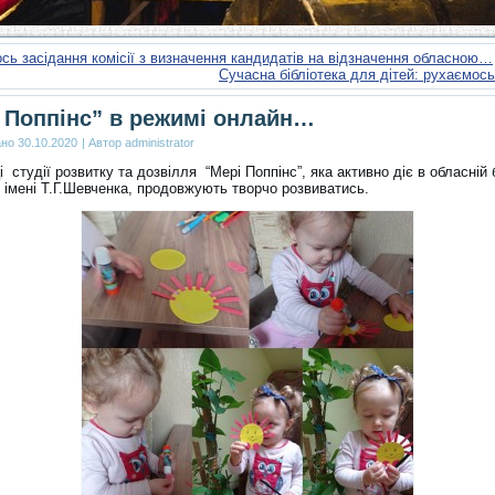
сь засідання комісії з визначення кандидатів на відзначення обласною…
Сучасна бібліотека для дітей: рухаємос
 Поппінс” в режимі онлайн…
ано
30.10.2020
|
Автор
administrator
 студії розвитку та дозвілля “Мері Поппінс”, яка активно діє в обласній б
 імені Т.Г.Шевченка, продовжують творчо розвиватись.