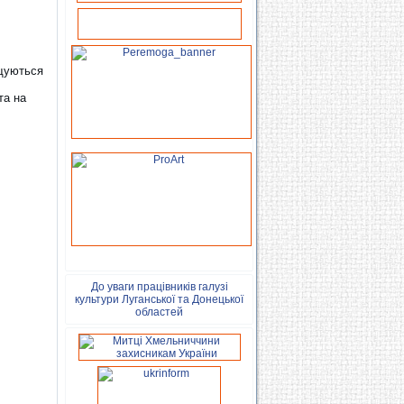
іщуються
та на
До уваги працівників галузі
культури Луганської та Донецької
областей