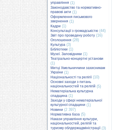
управління
(1)
Законодавство та нормативно-
правові акти
(1)
Оформлення письмового
звернення
(1)
(1)
Кадри
(44)
Консультації з громадськістю
(16)
Звіт про проведену роботу
(28)
Оголошення
(3)
Культура
(1)
Бібліотеки
(1)
Музеї. Заповідники
Театрально-концертні установи
(1)
Митці Хмельниччини захисникам
України
(1)
(10)
Національності та релігії
Основні заходи з питань
національностей та релігій
(5)
Нематеріальна культурна
(1)
спадщина
Заходи у сфері нематеріальної
культурної спадщини
(1)
(2 397)
Новини
(5)
Нормативна база
Накази управління культури,
національностей, релігій та
туризму облдержадміністрації
(3)