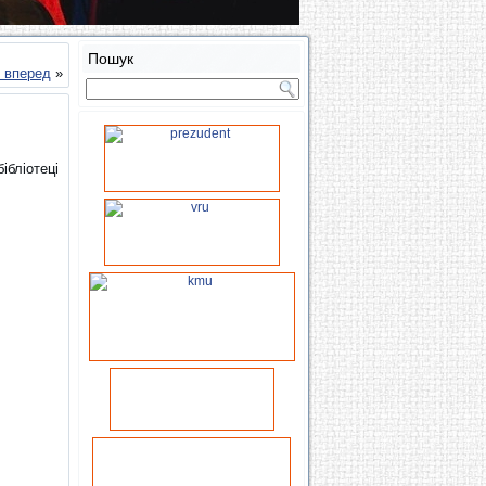
Пошук
ь вперед
»
ібліотеці