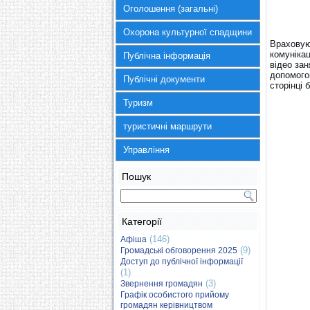
Оголошення (загальні)
Охорона культурної спадщини
Враховую
комунікац
Публічна інформація
відео зан
допомогою
Публічні документи
сторінці 
Туризм
туристичні маршрути
Управління
Пошук
Категорії
(146)
Афіша
(9)
Громадські обговорення 2025
Доступ до публічної інформації
(1)
(3)
Звернення громадян
Графік особистого прийому
громадян керівництвом