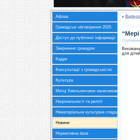
Афіша
«
Відбуло
Громадські обговорення 2025
“Мері
Доступ до публічної інформації
Опубліков
Звернення громадян
Вихованці
для дітей
Кадри
Консультації з громадськістю
Культура
Митці Хмельниччини захисникам України
Національності та релігії
Нематеріальна культурна спадщина
Новини
Нормативна база