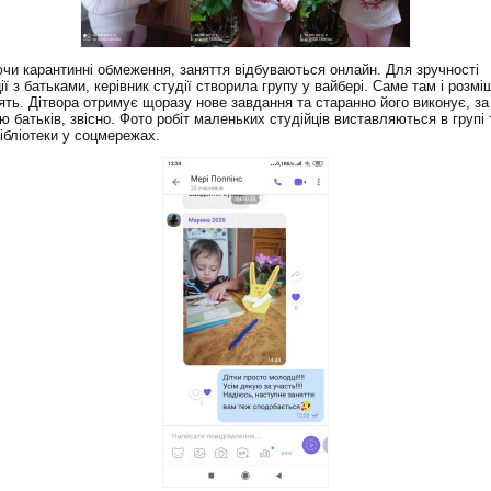
чи карантинні обмеження, заняття відбуваються онлайн. Для зручності
ії з батьками, керівник студії створила групу у вайбері. Саме там і розм
ять. Дітвора отримує щоразу нове завдання та старанно його виконує, за
 батьків, звісно. Фото робіт маленьких студійців виставляються в групі 
бібліотеки у соцмережах.