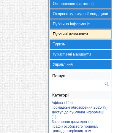
Оголошення (загальні)
Охорона культурної спадщини
Публічна інформація
Публічні документи
Туризм
туристичні маршрути
Управління
Пошук
Категорії
(146)
Афіша
(9)
Громадські обговорення 2025
Доступ до публічної інформації
(1)
(3)
Звернення громадян
Графік особистого прийому
громадян керівництвом