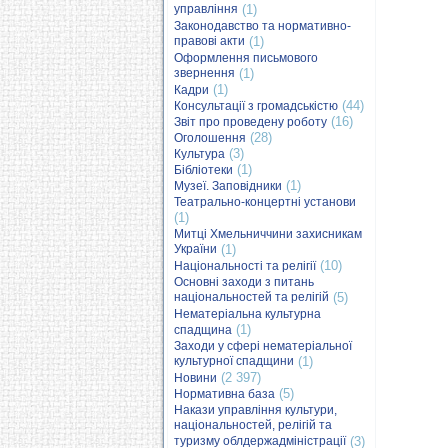
управління
(1)
Законодавство та нормативно-
правові акти
(1)
Оформлення письмового
звернення
(1)
(1)
Кадри
(44)
Консультації з громадськістю
(16)
Звіт про проведену роботу
(28)
Оголошення
(3)
Культура
(1)
Бібліотеки
(1)
Музеї. Заповідники
Театрально-концертні установи
(1)
Митці Хмельниччини захисникам
України
(1)
(10)
Національності та релігії
Основні заходи з питань
національностей та релігій
(5)
Нематеріальна культурна
(1)
спадщина
Заходи у сфері нематеріальної
культурної спадщини
(1)
(2 397)
Новини
(5)
Нормативна база
Накази управління культури,
національностей, релігій та
туризму облдержадміністрації
(3)