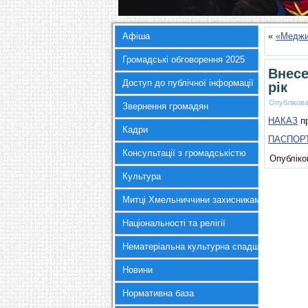
Афіша
«
«Меджиб
Громадські обговорення 2025
Внесе
Доступ до публічної інформації
рік
Опубліков
Звернення громадян
НАКАЗ
пр
Кадри
ПАСПОР
Консультації з громадськістю
Опубліков
Культура
Митці Хмельниччини захисникам України
Національності та релігії
Нематеріальна культурна спадщина
Новини
Нормативна база