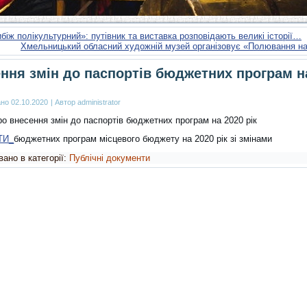
іж полікультурний»: путівник та виставка розповідають великі історії…
Хмельницький обласний художній музей організовує «Полювання на
ння змін до паспортів бюджетних програм н
ано
02.10.2020
|
Автор
administrator
о внесення змін до паспортів бюджетних програм на 2020 рік
ТИ_
бюджетних програм місцевого бюджету на 2020 рік зі змінами
ано в категорії:
Публічні документи