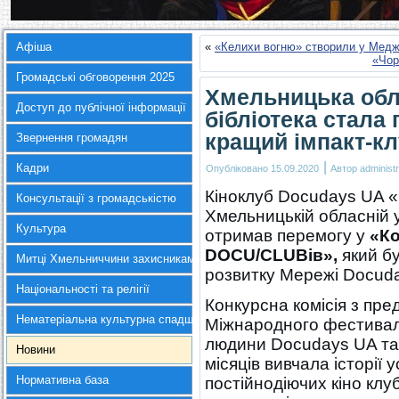
Афіша
«
«Келихи вогню» створили у Меджиб
«Чор
Громадські обговорення 2025
Хмельницька обл
Доступ до публічної інформації
бібліотека стала
кращий імпакт-кл
Звернення громадян
|
Кадри
Опубліковано
15.09.2020
Автор
administr
Кіноклуб Docudays UA «П
Консультації з громадськістю
Хмельницькій обласній у
Культура
отримав перемогу у
«Ко
DOCU/CLUBів»,
який б
Митці Хмельниччини захисникам України
розвитку Мережі Docud
Національності та релігії
Конкурсна комісія з пре
Нематеріальна культурна спадщина
Міжнародного фестивал
людини Docudays UA та 
Новини
місяців вивчала історії 
Нормативна база
постійнодіючих кіно кл