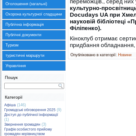
переможців., серед них 
Оголошення (загальні)
культурно-просвітниць
Docudays
UA
при Хмел
Охорона культурної спадщини
науковій бібліотеці «П
Публічна інформація
Філіпенко).
Публічні документи
Кіноклуб отримає серти
придбання обладнання, 
Туризм
Опубліковано в категорії:
Новини
туристичні маршрути
Управління
Пошук
Категорії
(146)
Афіша
(9)
Громадські обговорення 2025
Доступ до публічної інформації
(1)
(3)
Звернення громадян
Графік особистого прийому
громадян керівництвом