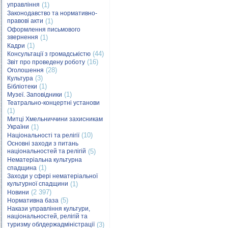
управління
(1)
Законодавство та нормативно-
правові акти
(1)
Оформлення письмового
звернення
(1)
(1)
Кадри
(44)
Консультації з громадськістю
(16)
Звіт про проведену роботу
(28)
Оголошення
(3)
Культура
(1)
Бібліотеки
(1)
Музеї. Заповідники
Театрально-концертні установи
(1)
Митці Хмельниччини захисникам
України
(1)
(10)
Національності та релігії
Основні заходи з питань
національностей та релігій
(5)
Нематеріальна культурна
(1)
спадщина
Заходи у сфері нематеріальної
культурної спадщини
(1)
(2 397)
Новини
(5)
Нормативна база
Накази управління культури,
національностей, релігій та
туризму облдержадміністрації
(3)