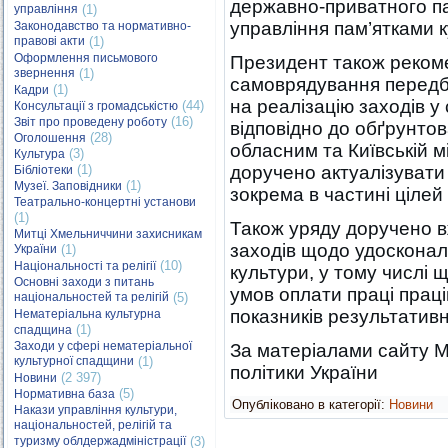
державно-приватного па
управління
(1)
управління пам’ятками 
Законодавство та нормативно-
правові акти
(1)
Оформлення письмового
Президент також реком
звернення
(1)
самоврядування передб
(1)
Кадри
на реалізацію заходів у
(44)
Консультації з громадськістю
(16)
Звіт про проведену роботу
відповідно до обґрунтов
(28)
Оголошення
обласним та Київській м
(3)
Культура
(1)
доручено актуалізувати 
Бібліотеки
(1)
Музеї. Заповідники
зокрема в частині цілей 
Театрально-концертні установи
(1)
Також уряду доручено 
Митці Хмельниччини захисникам
заходів щодо удоскона
України
(1)
(10)
Національності та релігії
культури, у тому числі
Основні заходи з питань
умов оплати праці праці
національностей та релігій
(5)
показників результативно
Нематеріальна культурна
(1)
спадщина
Заходи у сфері нематеріальної
За матеріалами сайту М
культурної спадщини
(1)
політики України
(2 397)
Новини
(5)
Нормативна база
Опубліковано в категорії:
Новини
Накази управління культури,
національностей, релігій та
туризму облдержадміністрації
(3)