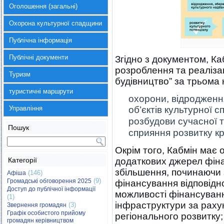
Оголошення (загальні)
Охорона культурної спадщини
Публічна інформація
Публічні документи
Згідно з документом, Ка
розроблення та реаліза
Туризм
будівництво” за трьома
туристичні маршрути
охорони, відродженн
Управління
об’єктів культурної 
розбудови сучасної т
Пошук
сприяння розвитку кр
Окрім того, Кабмін має
Категорії
додаткових джерел фін
збільшення, починаючи з 
(146)
Афіша
(9)
Громадські обговорення 2025
фінансування відповідн
Доступ до публічної інформації
можливості фінансуванн
(1)
інфраструктури за раху
(3)
Звернення громадян
Графік особистого прийому
регіонального розвитку
громадян керівництвом