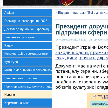
Афіша
«
Відкриття виставки “Всі відтінки
Громадські обговорення 2025
Президент доручи
Доступ до публічної інформації
підтримки сфери
Звернення громадян
|
Опубліковано
21.08.2020
Автор
administr
Кадри
Президент України Вол
заходи щодо підтримки 
Консультації з громадськістю
спадщини, розвитку креа
Культура
Документ має на меті с
Митці Хмельниччини захисникам України
потенціалу України, збе
ефективного використан
Національності та релігії
надбання, створення ум
Нематеріальна культурна спадщина
об’єктів культурної спа
Новини
Нормативна база