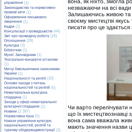
вона, як ніхто, змогла 
управління
(1)
незважаючи на всі вади 
Законодавство та нормативно-
правові акти
(1)
Залишаючись живою та 
Оформлення письмового
своєму мистецтві якусь 
звернення
(1)
(1)
писати про це здається
Кадри
(44)
Консультації з громадськістю
(16)
Звіт про проведену роботу
(28)
Оголошення
(3)
Культура
(1)
Бібліотеки
(1)
Музеї. Заповідники
Театрально-концертні установи
(1)
Митці Хмельниччини захисникам
України
(1)
(10)
Національності та релігії
Основні заходи з питань
національностей та релігій
(5)
Нематеріальна культурна
(1)
спадщина
Заходи у сфері нематеріальної
культурної спадщини
(1)
Чи варто перелічувати на
(2 397)
Новини
що їх мистецтвознавці 
(5)
Нормативна база
вона сама вважала живо
Накази управління культури,
національностей, релігій та
мають значення назви ци
туризму облдержадміністрації
(3)