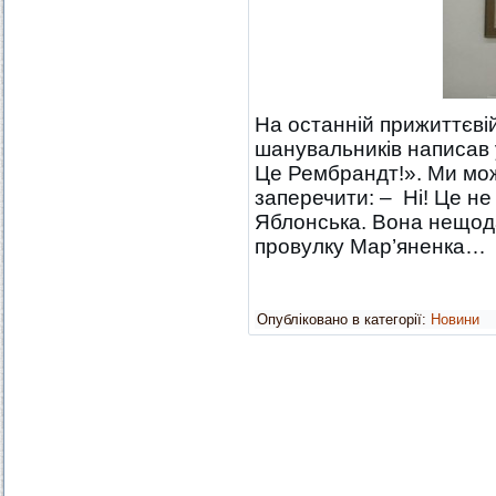
На останній прижиттєвій
шанувальників написав у 
Це Рембрандт!». Ми мож
заперечити: – Ні! Це н
Яблонська. Вона нещода
провулку Мар’яненка…
Опубліковано в категорії:
Новини