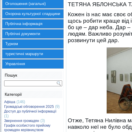
ТЕТЯНА ЯБЛОНСЬКА ТА
Оголошення (загальні)
Кожен із нас має своє 
Охорона культурної спадщини
щось робити краще від 
Публічна інформація
бо це – дар неба. Дар – 
людям. Важливо розуміт
Публічні документи
розвинути цей дар.
Туризм
туристичні маршрути
Управління
Пошук
Категорії
(146)
Афіша
(9)
Громадські обговорення 2025
Доступ до публічної інформації
(1)
Отже, Тетяна Нилівна ма
(3)
Звернення громадян
Графік особистого прийому
навколо неї не було обд
громадян керівництвом