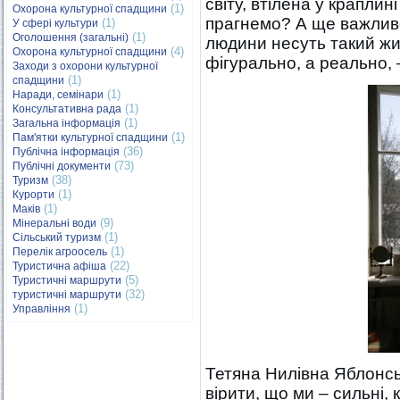
світу, втілена у краплині
(1)
Охорона культурної спадщини
прагнемо? А ще важливо
(1)
У сфері культури
(1)
Оголошення (загальні)
людини несуть такий жи
(4)
Охорона культурної спадщини
фігурально, а реально,
Заходи з охорони культурної
(1)
спадщини
(1)
Наради, семінари
(1)
Консультативна рада
(1)
Загальна інформація
(1)
Пам'ятки культурної спадщини
(36)
Публічна інформація
(73)
Публічні документи
(38)
Туризм
(1)
Курорти
(1)
Маків
(9)
Мінеральні води
(1)
Сільський туризм
(1)
Перелік агроосель
(22)
Туристична афіша
(5)
Туристичні маршрути
(32)
туристичні маршрути
(1)
Управління
Тетяна Нилівна Яблонсь
вірити, що ми – сильні, к