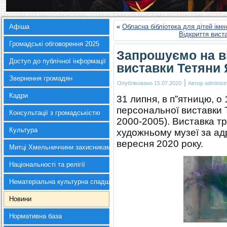
Афіша
«
Обласна бібліотека для дітей ім
Відкриття вист
Громадські обговорення 2025
Запрошуємо на в
Доступ до публічної інформації
виставки Тетяни
Звернення громадян
|
Опубліковано
15.07.2020
Автор
administr
Кадри
31 липня, в п”ятницю, о
персональної виставки 
Консультації з громадськістю
2000-2005). Виставка 
Культура
художньому музеї за адр
вересня 2020 року.
Митці Хмельниччини захисникам України
Національності та релігії
Нематеріальна культурна спадщина
Новини
Нормативна база