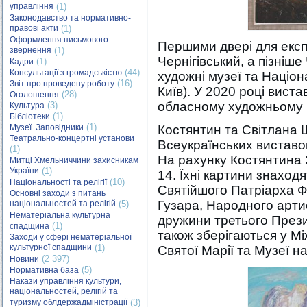
управління
(1)
Законодавство та нормативно-
правові акти
(1)
Оформлення письмового
Першими двері для експо
звернення
(1)
Чернігівський, а пізніш
(1)
Кадри
(44)
Консультації з громадськістю
художні музеї та Націон
(16)
Звіт про проведену роботу
Київ). У 2020 році вист
(28)
Оголошення
обласному художньому 
(3)
Культура
(1)
Бібліотеки
(1)
Музеї. Заповідники
Костянтин та Світлана
Театрально-концертні установи
Всеукраїнських виставо
(1)
На рахунку Костянтина 
Митці Хмельниччини захисникам
України
(1)
14. Їхні картини знаход
(10)
Національності та релігії
Святійшого Патріарха 
Основні заходи з питань
Гузара, Народного арти
національностей та релігій
(5)
Нематеріальна культурна
дружини третього През
(1)
спадщина
також зберігаються у М
Заходи у сфері нематеріальної
культурної спадщини
(1)
Святої Марії та Музеї н
(2 397)
Новини
(5)
Нормативна база
Накази управління культури,
національностей, релігій та
туризму облдержадміністрації
(3)