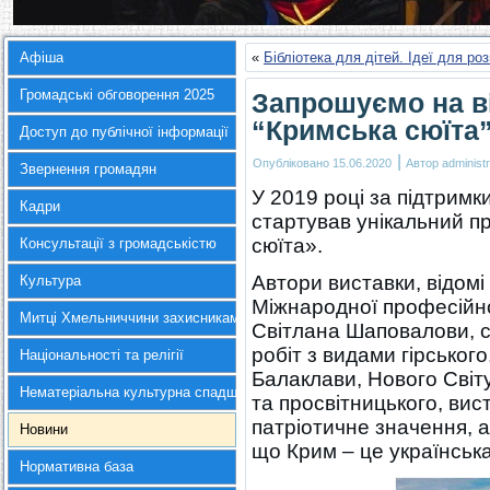
Афіша
«
Бібліотека для дітей. Ідеї для роз
Громадські обговорення 2025
Запрошуємо на в
“Кримська сюїта
Доступ до публічної інформації
|
Опубліковано
15.06.2020
Автор
administr
Звернення громадян
У 2019 році за підтримк
Кадри
стартував унікальний п
сюїта».
Консультації з громадськістю
Автори виставки, відомі
Культура
Міжнародної професійно
Митці Хмельниччини захисникам України
Світлана Шаповалови, с
робіт з видами гірськог
Національності та релігії
Балаклави, Нового Світу
Нематеріальна культурна спадщина
та просвітницького, вис
патріотичне значення, 
Новини
що Крим – це українськ
Нормативна база