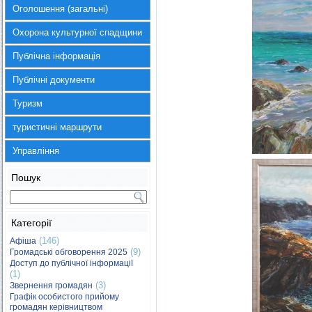
Оголошення (загальні)
Охорона культурної спадщини
Публічна інформація
Публічні документи
Туризм
туристичні маршрути
Управління
Пошук
Категорії
(146)
Афіша
(9)
Громадські обговорення 2025
Доступ до публічної інформації
(1)
(3)
Звернення громадян
Графік особистого прийому
громадян керівництвом