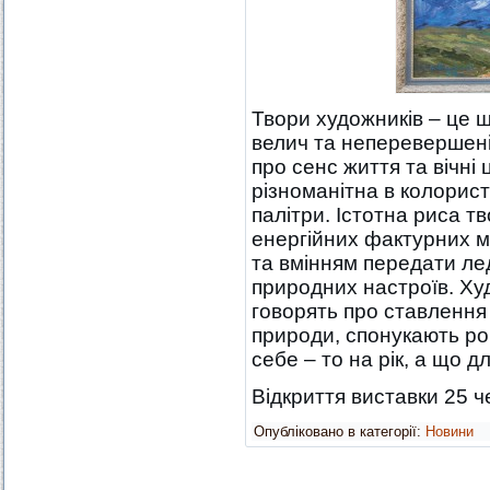
Твори художників – це 
велич та неперевершені
про сенс життя та вічні
різноманітна в колористи
палітри. Істотна риса т
енергійних фактурних м
та вмінням передати лед
природних настроїв. Худ
говорять про ставлення 
природи, спонукають ро
себе – то на рік, а що д
Відкриття виставки 25 ч
Опубліковано в категорії:
Новини