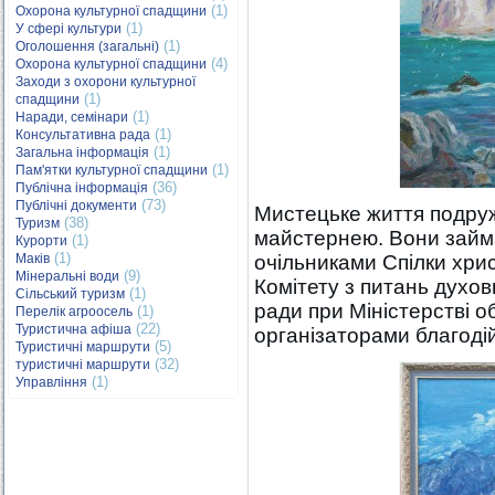
(1)
Охорона культурної спадщини
(1)
У сфері культури
(1)
Оголошення (загальні)
(4)
Охорона культурної спадщини
Заходи з охорони культурної
(1)
спадщини
(1)
Наради, семінари
(1)
Консультативна рада
(1)
Загальна інформація
(1)
Пам'ятки культурної спадщини
(36)
Публічна інформація
(73)
Публічні документи
Мистецьке життя подру
(38)
Туризм
майстернею. Вони займа
(1)
Курорти
(1)
Маків
очільниками Спілки хри
(9)
Мінеральні води
Комітету з питань духов
(1)
Сільський туризм
ради при Міністерстві о
(1)
Перелік агроосель
(22)
Туристична афіша
організаторами благодій
(5)
Туристичні маршрути
(32)
туристичні маршрути
(1)
Управління