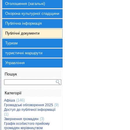
Оголошення (загальні)
Охорона культурної спадщини
Публічна інформація
Публічні документи
Туризм
туристичні маршрути
Управління
Пошук
Категорії
(146)
Афіша
(9)
Громадські обговорення 2025
Доступ до публічної інформації
(1)
(3)
Звернення громадян
Графік особистого прийому
громадян керівництвом