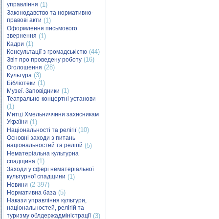
управління
(1)
Законодавство та нормативно-
правові акти
(1)
Оформлення письмового
звернення
(1)
(1)
Кадри
(44)
Консультації з громадськістю
(16)
Звіт про проведену роботу
(28)
Оголошення
(3)
Культура
(1)
Бібліотеки
(1)
Музеї. Заповідники
Театрально-концертні установи
(1)
Митці Хмельниччини захисникам
України
(1)
(10)
Національності та релігії
Основні заходи з питань
національностей та релігій
(5)
Нематеріальна культурна
(1)
спадщина
Заходи у сфері нематеріальної
культурної спадщини
(1)
(2 397)
Новини
(5)
Нормативна база
Накази управління культури,
національностей, релігій та
туризму облдержадміністрації
(3)