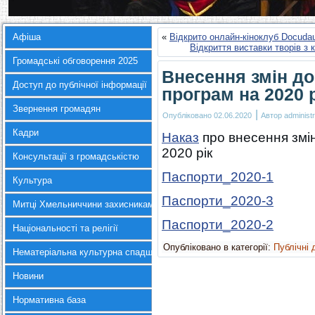
Афіша
«
Відкрито онлайн-кіноклуб Docuda
Відкриття виставки творів з
Громадські обговорення 2025
Внесення змін д
Доступ до публічної інформації
програм на 2020 
Звернення громадян
|
Опубліковано
02.06.2020
Автор
administr
Кадри
Наказ
про внесення змі
2020 рік
Консультації з громадськістю
Паспорти_2020-1
Культура
Паспорти_2020-3
Митці Хмельниччини захисникам України
Паспорти_2020-2
Національності та релігії
Опубліковано в категорії:
Публічні 
Нематеріальна культурна спадщина
Новини
Нормативна база