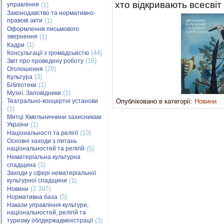
хто відкривають всесвіт 
управління
(1)
Законодавство та нормативно-
правові акти
(1)
Оформлення письмового
звернення
(1)
(1)
Кадри
(44)
Консультації з громадськістю
(16)
Звіт про проведену роботу
(28)
Оголошення
(3)
Культура
(1)
Бібліотеки
(1)
Музеї. Заповідники
Театрально-концертні установи
Опубліковано в категорії:
Новини
(1)
Митці Хмельниччини захисникам
України
(1)
(10)
Національності та релігії
Основні заходи з питань
національностей та релігій
(5)
Нематеріальна культурна
(1)
спадщина
Заходи у сфері нематеріальної
культурної спадщини
(1)
(2 397)
Новини
(5)
Нормативна база
Накази управління культури,
національностей, релігій та
туризму облдержадміністрації
(3)