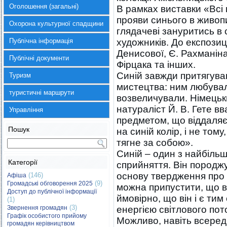
Оголошення (загальні)
В рамках виставки «Всі
прояви синього в живопи
Охорона культурної спадщини
глядачеві зануритись в 
Публічна інформація
художників. До експозиці
Денисової, Є. Рахманіна
Публічні документи
Фірцака та інших.
Синій завжди притягував
Туризм
мистецтва: ним любувал
туристичні маршрути
возвеличували. Німецьк
натураліст Й. В. Гете в
Управління
предметом, що віддаляє
Пошук
на синій колір, і не тому
тягне за собою».
Синій – один з найбіль
Категорії
сприйняття. Він породжу
основу твердження про т
(146)
Афіша
(9)
Громадські обговорення 2025
можна припустити, що ві
Доступ до публічної інформації
ймовірно, що він і є тим
(1)
(3)
Звернення громадян
енергією світлового пот
Графік особистого прийому
Можливо, навіть всереди
громадян керівництвом