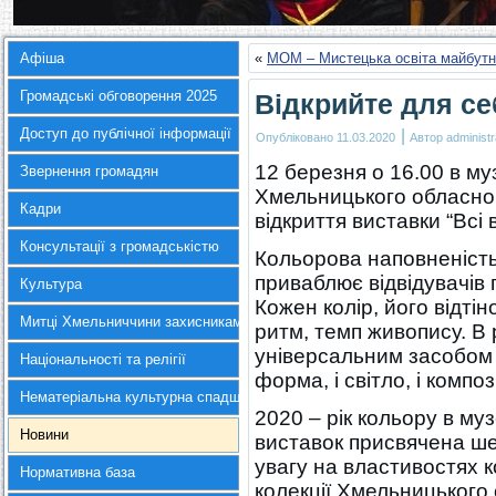
Афіша
«
МОМ – Мистецька освіта майбутн
Громадські обговорення 2025
Відкрийте для се
Доступ до публічної інформації
|
Опубліковано
11.03.2020
Автор
administr
12 березня о 16.00 в му
Звернення громадян
Хмельницького обласно
Кадри
відкриття виставки “Всі 
Консультації з громадськістю
Кольорова наповненість
приваблює відвідувачів
Культура
Кожен колір, його відтін
Митці Хмельниччини захисникам України
ритм, темп живопису. В 
універсальним засобом д
Національності та релігії
форма, і світло, і компози
Нематеріальна культурна спадщина
2020 – рік кольору в му
Новини
виставок присвячена шес
увагу на властивостях 
Нормативна база
колекції Хмельницького