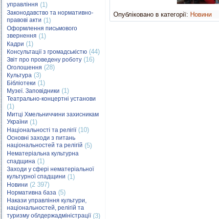
управління
(1)
Законодавство та нормативно-
Опубліковано в категорії:
Новини
правові акти
(1)
Оформлення письмового
звернення
(1)
(1)
Кадри
(44)
Консультації з громадськістю
(16)
Звіт про проведену роботу
(28)
Оголошення
(3)
Культура
(1)
Бібліотеки
(1)
Музеї. Заповідники
Театрально-концертні установи
(1)
Митці Хмельниччини захисникам
України
(1)
(10)
Національності та релігії
Основні заходи з питань
національностей та релігій
(5)
Нематеріальна культурна
(1)
спадщина
Заходи у сфері нематеріальної
культурної спадщини
(1)
(2 397)
Новини
(5)
Нормативна база
Накази управління культури,
національностей, релігій та
туризму облдержадміністрації
(3)