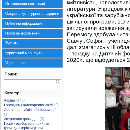
кмітливість, наполегливі
Оголошення (загальні)
літератури. Упродовж кі
Охорона культурної спадщини
української та зарубіжн
шкільної програми, вели
Публічна інформація
записували враження ві
Публічні документи
Перемогу здобула читач
Савчук Софія – учениця
Туризм
далі змагатись у ІІІ обл
– поїздку на Дитячий ф
туристичні маршрути
2020», що відбудеться 24
Управління
Пошук
Категорії
(146)
Афіша
(9)
Громадські обговорення 2025
Доступ до публічної інформації
(1)
(3)
Звернення громадян
Графік особистого прийому
громадян керівництвом