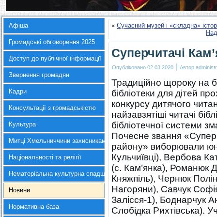
Афіша
«
Сучасний музей і «складна» істор
Над
Громадські обговорення 2025
Суперчитачі Кам
Доступ до публічної інформації
|
Опубліковано
02.03.2020
Автор
administr
Звернення громадян
Традиційно щороку на б
Кадри
бібліотеки для дітей про
конкурсу дитячого чита
Консультації з громадськістю
найзавзятіші читачі біб
бібліотечної системи зм
Культура
Почесне звання «Супер
Митці Хмельниччини захисникам України
району» виборювали юні
Кульчиївці), Вербова Ка
Національності та релігії
(с. Кам’янка), Романюк Д
Нематеріальна культурна спадщина
Княжпіль), Чернюк Полін
Нагоряни), Савчук Софія
Новини
Залісся-1), Боднарчук Ан
Нормативна база
Слобідка Рихтівська). 