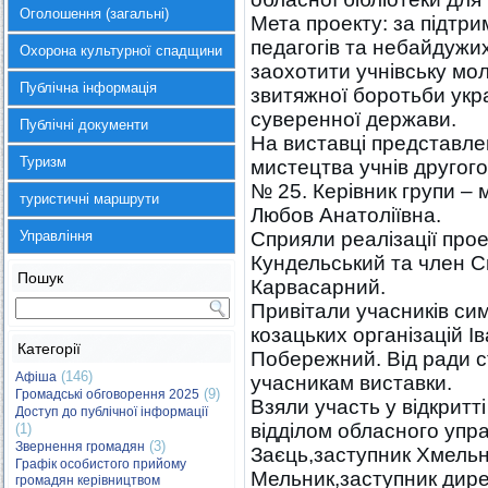
Оголошення (загальні)
Мета проекту: за підтрим
педагогів та небайдужих
Охорона культурної спадщини
заохотити учнівську мо
Публічна інформація
звитяжної боротьби укр
суверенної держави.
Публічні документи
На виставці представле
Туризм
мистецтва учнів другог
№ 25. Керівник групи –
туристичні маршрути
Любов Анатоліївна.
Управління
Сприяли реалізації прое
Кундельський та член С
Пошук
Карвасарний.
Привітали учасників сим
козацьких організацій І
Категорії
Побережний. Від ради 
(146)
Афіша
учасникам виставки.
(9)
Громадські обговорення 2025
Взяли участь у відкритті
Доступ до публічної інформації
відділом обласного упра
(1)
(3)
Звернення громадян
Заєць,заступник Хмельн
Графік особистого прийому
Мельник,заступник дир
громадян керівництвом