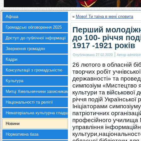
Афіша
«
Мово! Ти таїна в мені сповита
Громадські обговорення 2025
Перший молодіжн
до 100- річчя под
Доступ до публічної інформації
1917 -1921 років
Звернення громадян
|
Опубліковано
27.02.2020
Автор
administr
Кадри
26 лютого в обласній бі
Консультації з громадськістю
творчих робіт учнівсько
державності» та прове
Культура
симпозіум «Мистецтво як
Митці Хмельниччини захисникам України
культури та військової 
річчя подій Української 
Національності та релігії
Ініціаторами симпозіуму
патріотичних організаці
Нематеріальна культурна спадщина
професійного училища №
Новини
управління інформаційно
культури,національност
Нормативна база
обласної бібліотеки для