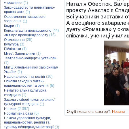
управління
(1)
Наталія Обертюк, Валер
Законодавство та нормативно-
проекту Анастасія Стад
правові акти
(1)
Всі учасники виставки 
Оформлення письмового
звернення
(1)
А емоційного забарвлен
(1)
Кадри
дуету «Ромашка» у склад
(44)
Консультації з громадськістю
співачки, учениці учил
(16)
Звіт про проведену роботу
(28)
Оголошення
(3)
Культура
(1)
Бібліотеки
(1)
Музеї. Заповідники
Театрально-концертні установи
(1)
Митці Хмельниччини захисникам
України
(1)
(10)
Національності та релігії
Основні заходи з питань
національностей та релігій
(5)
Нематеріальна культурна
(1)
спадщина
Заходи у сфері нематеріальної
культурної спадщини
(1)
(2 397)
Новини
Опубліковано в категорії:
Новини
(5)
Нормативна база
Накази управління культури,
національностей, релігій та
туризму облдержадміністрації
(3)