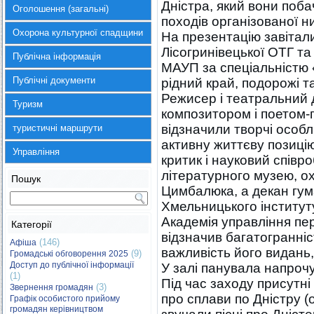
Дністра, який вони поба
Оголошення (загальні)
походів організованої н
Охорона культурної спадщини
На презентацію завітали
Лісогринівецької ОТГ та
Публічна інформація
МАУП за спеціальністю «
Публічні документи
рідний край, подорожі т
Режисер і театральний 
Туризм
композитором і поетом
відзначили творчі особл
туристичні маршрути
активну життєву позиці
Управління
критик і науковий співр
літературного музею, о
Пошук
Цимбалюка, а декан гум
Хмельницького інститу
Академія управління п
Категорії
відзначив багатогранні
(146)
Афіша
важливість його видань,
(9)
Громадські обговорення 2025
Доступ до публічної інформації
У залі панувала напроч
(1)
Під час заходу присутн
(3)
Звернення громадян
про сплави по Дністру (
Графік особистого прийому
громадян керівництвом