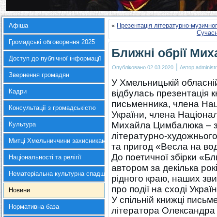
Афіша
«
Презентація літературно-музично
Сучасн
Громадські обговорення 2025
Ближні обрії Ми
Доступ до публічної інформації
|
Опубліковано
02.03.2020
Автор
administr
Звернення громадян
У Хмельницькій обласній
Кадри
відбулась презентація к
письменника, члена Нац
Консультації з громадськістю
України, члена Націонал
Михайла Цимбалюка – зб
Культура
літературно-художнього
Митці Хмельниччини захисникам України
та пригод «Весла на во
До поетичної збірки «Бл
Національності та релігії
автором за декілька рок
Нематеріальна культурна спадщина
рідного краю, наших зви
про події на сході Україн
Новини
У спільній книжці пись
Нормативна база
літератора Олександра 