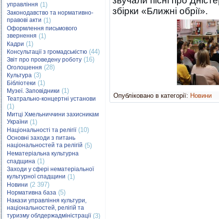
звучали пісні про Дністе
управління
(1)
збірки «Ближні обрії».
Законодавство та нормативно-
правові акти
(1)
Оформлення письмового
звернення
(1)
(1)
Кадри
(44)
Консультації з громадськістю
(16)
Звіт про проведену роботу
(28)
Оголошення
(3)
Культура
(1)
Бібліотеки
(1)
Музеї. Заповідники
Опубліковано в категорії:
Новини
Театрально-концертні установи
(1)
Митці Хмельниччини захисникам
України
(1)
(10)
Національності та релігії
Основні заходи з питань
національностей та релігій
(5)
Нематеріальна культурна
(1)
спадщина
Заходи у сфері нематеріальної
культурної спадщини
(1)
(2 397)
Новини
(5)
Нормативна база
Накази управління культури,
національностей, релігій та
туризму облдержадміністрації
(3)