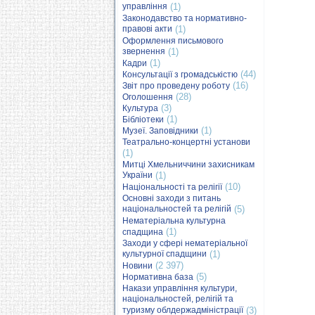
управління
(1)
Законодавство та нормативно-
правові акти
(1)
Оформлення письмового
звернення
(1)
(1)
Кадри
(44)
Консультації з громадськістю
(16)
Звіт про проведену роботу
(28)
Оголошення
(3)
Культура
(1)
Бібліотеки
(1)
Музеї. Заповідники
Театрально-концертні установи
(1)
Митці Хмельниччини захисникам
України
(1)
(10)
Національності та релігії
Основні заходи з питань
національностей та релігій
(5)
Нематеріальна культурна
(1)
спадщина
Заходи у сфері нематеріальної
культурної спадщини
(1)
(2 397)
Новини
(5)
Нормативна база
Накази управління культури,
національностей, релігій та
туризму облдержадміністрації
(3)