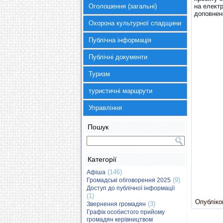
Оголошення (загальні)
на елект
доповненн
Охорона культурної спадщини
Публічна інформація
Публічні документи
Туризм
туристичні маршрути
Управління
Пошук
Категорії
(146)
Афіша
(9)
Громадські обговорення 2025
Доступ до публічної інформації
(1)
Опубліков
(3)
Звернення громадян
Графік особистого прийому
громадян керівництвом