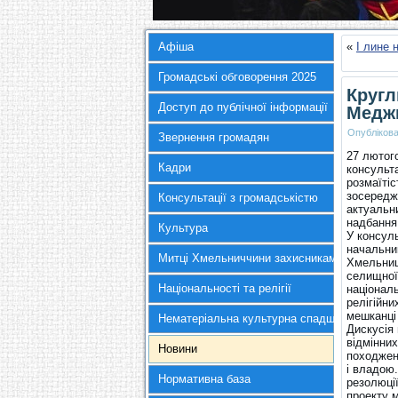
Афіша
«
І лине
Громадські обговорення 2025
Кругл
Доступ до публічної інформації
Медж
Опубліков
Звернення громадян
27 лютог
Кадри
консульта
розмаїтіс
зосередже
Консультації з громадськістю
актуальни
надбання 
Культура
У консуль
начальник
Митці Хмельниччини захисникам України
Хмельниц
селищної
Національності та релігії
націонал
релігійни
мешканці
Нематеріальна культурна спадщина
Дискусія 
відмінни
Новини
походженн
і владою
Нормативна база
резолюції
проекту м