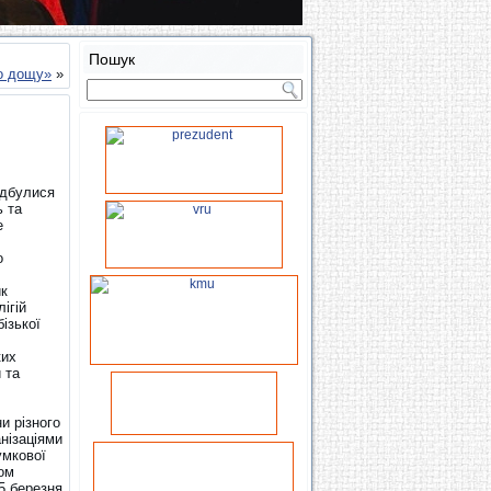
Пошук
то дощу»
»
ідбулися
ь та
е
о
ик
ігій
ізької
ких
 та
и різного
анізаціями
умкової
том
 5 березня