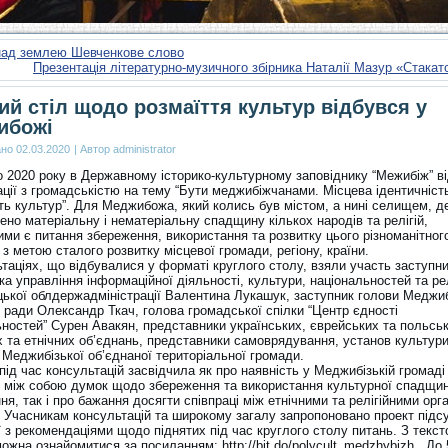
 над землею Шевченкове слово
Презентація літературно-музичного збірника Наталії Мазур «Стака
ий стіл щодо розмаїття культур відбувся у
ибожі
ано
02.03.2020
|
Автор
administrator
о 2020 року в Державному історико-культурному заповіднику “Межибіж” в
ції з громадськістю на тему “Бути меджибіжчанами. Місцева ідентичніст
ть культур”. Для Меджибожа, який колись був містом, а нині селищем, д
но матеріальну і нематеріальну спадщину кількох народів та релігій,
ми є питання збереження, використання та розвитку цього різноманітног
з метою сталого розвитку місцевої громади, регіону, країни.
таціях, що відбувалися у форматі круглого столу, взяли участь заступн
а управління інформаційної діяльності, культури, національностей та рел
ької облдержадміністрації Валентина Лукашук, заступник голови Меджиб
 ради Олександр Ткач, голова громадської спілки “Центр єдності
ьностей” Сурен Авакян, представники українських, єврейських та польсь
х та етнічних об’єднань, представники самоврядування, установ культури
 Меджибізької об’єднаної територіальної громади.
під час консультацій засвідчила як про наявність у Меджибізькій громаді
х між собою думок щодо збереження та використання культурної спадщин
я, так і про бажання досягти співпраці між етнічними та релігійними орг
. Учасникам консультацій та широкому загалу запропоновано проект підс
 з рекомендаціями щодо піднятих під час круглого столу питань. З текс
ожна ознайомитися за посиланням: http://bit.do/polycult_medzhybizh . До