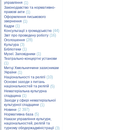
управління
(1)
Законодавство та нормативно-
правові акти
(1)
Оформлення письмового
звернення
(1)
(1)
Кадри
(44)
Консультації з громадськістю
(16)
Звіт про проведену роботу
(28)
Оголошення
(3)
Культура
(1)
Бібліотеки
(1)
Музеї. Заповідники
Театрально-концертні установи
(1)
Митці Хмельниччини захисникам
України
(1)
(10)
Національності та релігії
Основні заходи з питань
національностей та релігій
(5)
Нематеріальна культурна
(1)
спадщина
Заходи у сфері нематеріальної
культурної спадщини
(1)
(2 397)
Новини
(5)
Нормативна база
Накази управління культури,
національностей, релігій та
туризму облдержадміністрації
(3)