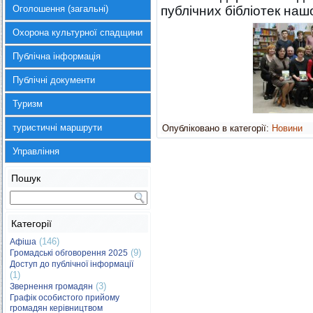
Оголошення (загальні)
публічних бібліотек нашо
Охорона культурної спадщини
Публічна інформація
Публічні документи
Туризм
туристичні маршрути
Опубліковано в категорії:
Новини
Управління
Пошук
Категорії
(146)
Афіша
(9)
Громадські обговорення 2025
Доступ до публічної інформації
(1)
(3)
Звернення громадян
Графік особистого прийому
громадян керівництвом