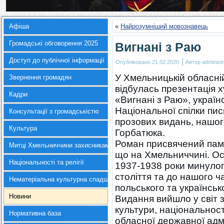
Афіша
«
Найрозумніший мовознавець
Громадські обговорення 2025
Вигнані з Раю
Доступ до публічної інформації
|
Опубліковано
21.02.2020
Автор
administr
У Хмельницькій обласній
Звернення громадян
відбулась презентація
Кадри
«Вигнані з Раю», украї
Національної спілки пис
Консультації з громадськістю
прозових видань, нашог
Культура
Горбатюка.
Роман присвячений пам’я
Митці Хмельниччини захисникам України
що на Хмельниччині. Ос
Національності та релігії
1937-1938 роки минулого
століття та до нашого ч
Нематеріальна культурна спадщина
польського та українсько
Новини
Видання вийшло у світ 
культури, національност
Нормативна база
обласної державної адмі