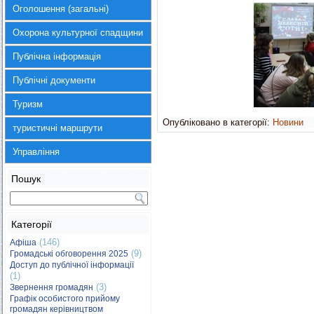
Оголошення (загальні)
Охорона культурної спадщини
Публічна інформація
Публічні документи
Туризм
Опубліковано в категорії:
Новини
туристичні маршрути
Управління
Пошук
Категорії
(146)
Афіша
(9)
Громадські обговорення 2025
Доступ до публічної інформації
(1)
(3)
Звернення громадян
Графік особистого прийому
громадян керівництвом