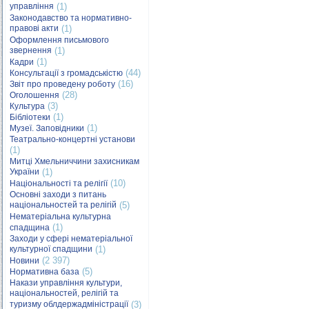
управління
(1)
Законодавство та нормативно-
правові акти
(1)
Оформлення письмового
звернення
(1)
(1)
Кадри
(44)
Консультації з громадськістю
(16)
Звіт про проведену роботу
(28)
Оголошення
(3)
Культура
(1)
Бібліотеки
(1)
Музеї. Заповідники
Театрально-концертні установи
(1)
Митці Хмельниччини захисникам
України
(1)
(10)
Національності та релігії
Основні заходи з питань
національностей та релігій
(5)
Нематеріальна культурна
(1)
спадщина
Заходи у сфері нематеріальної
культурної спадщини
(1)
(2 397)
Новини
(5)
Нормативна база
Накази управління культури,
національностей, релігій та
туризму облдержадміністрації
(3)