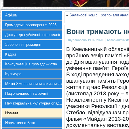
Афіша
«
Балансові комісії розпочали ана
Громадські обговорення 2025
Вони тримають н
Доступ до публічної інформації
|
Опубліковано
19.02.2020
Автор
administr
Звернення громадян
В Хмельницькій обласній
Кадри
пройшов вечір пам’яті 
до Дня вшанування подви
Консультації з громадськістю
увічнення пам’яті Герої
В ході проведення захо
Культура
вшанували пам’ять Герої
Митці Хмельниччини захисникам України
життя під час Революції 
(листопад 2013 року – 
Національності та релігії
Незалежності у Києві т
Нематеріальна культурна спадщина
учасники Революції гідн
Стебло, відвідувачам 
Новини
фільм «Майдан 2013-20
Нормативна база
документальну виставку