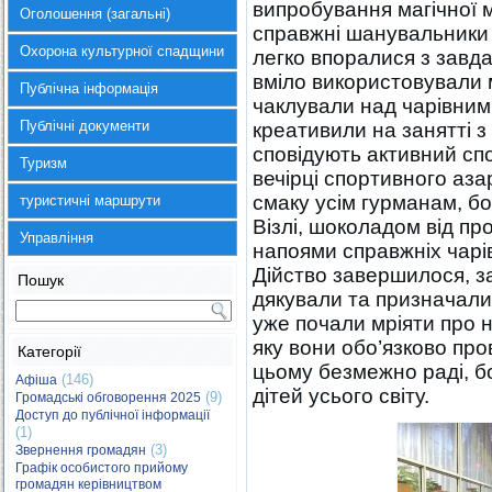
випробування магічної м
Оголошення (загальні)
справжні шанувальники 
Охорона культурної спадщини
легко впоралися з завд
вміло використовували м
Публічна інформація
чаклували над чарівним 
Публічні документи
креативили на занятті з 
сповідують активний спо
Туризм
вечірці спортивного аз
смаку усім гурманам, б
туристичні маршрути
Візлі, шоколадом від пр
Управління
напоями справжніх чарів
Дійство завершилося, з
Пошук
дякували та призначали
уже почали мріяти про н
яку вони обо’язково пров
Категорії
цьому безмежно раді, бо
(146)
Афіша
дітей усього світу.
(9)
Громадські обговорення 2025
Доступ до публічної інформації
(1)
(3)
Звернення громадян
Графік особистого прийому
громадян керівництвом