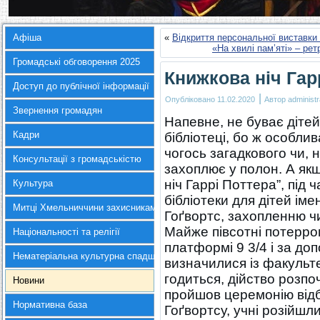
Афіша
«
Відкриття персональної виставки
«На хвилі пам’яті» – ре
Громадські обговорення 2025
Книжкова ніч Гар
Доступ до публічної інформації
|
Опубліковано
11.02.2020
Автор
administr
Звернення громадян
Напевне, не буває дітей
Кадри
бібліотеці, бо ж особли
чогось загадкового чи, н
Консультації з громадськістю
захоплює у полон. А якщ
ніч Гаррі Поттера”, під 
Культура
бібліотеки для дітей ім
Митці Хмельниччини захисникам України
Гоґвортс, захопленню ч
Майже півсотні потерром
Національності та релігії
платформі 9 3/4 і за д
Нематеріальна культурна спадщина
визначилися із факульт
годиться, дійство розпо
Новини
пройшов церемонію відб
Нормативна база
Гоґвортсу, учні розійшл