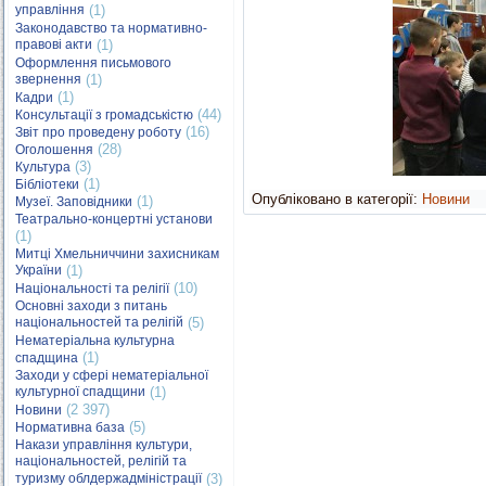
управління
(1)
Законодавство та нормативно-
правові акти
(1)
Оформлення письмового
звернення
(1)
(1)
Кадри
(44)
Консультації з громадськістю
(16)
Звіт про проведену роботу
(28)
Оголошення
(3)
Культура
(1)
Бібліотеки
Опубліковано в категорії:
Новини
(1)
Музеї. Заповідники
Театрально-концертні установи
(1)
Митці Хмельниччини захисникам
України
(1)
(10)
Національності та релігії
Основні заходи з питань
національностей та релігій
(5)
Нематеріальна культурна
(1)
спадщина
Заходи у сфері нематеріальної
культурної спадщини
(1)
(2 397)
Новини
(5)
Нормативна база
Накази управління культури,
національностей, релігій та
туризму облдержадміністрації
(3)