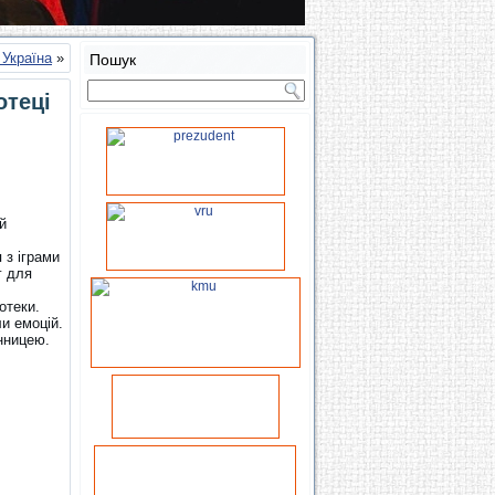
 Україна
»
Пошук
отеці
й
 з іграми
г для
отеки.
и емоцій.
нницею.