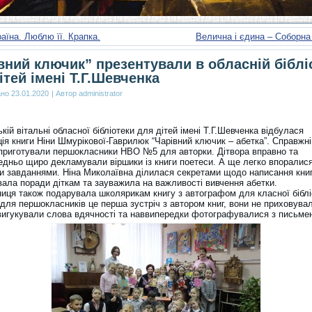
аїна. Люблю її. Крапка.
Велична і єдина – Соборна
вний ключик” презентували в обласній біблі
ітей імені Т.Г.Шевченка
ано
23.01.2020
|
Автор
administrator
кій вітальні обласної бібліотеки для дітей імені Т.Г.Шевченка відбулася
ія книги Ніни Шмурікової-Гаврилюк “Чарівний ключик – абетка”. Справжні
приготували першокласники НВО №5 для авторки. Дітвора вправно та
едньо щиро декламували віршики із книги поетеси. А ще легко впоралися
ми завданнями. Ніна Миколаївна ділилася секретами щодо написання кни
вала поради діткам та зауважила на важливості вивчення абетки.
иця також подарувала школярикам книгу з автографом для класної біблі
для першокласників це перша зустріч з автором книг, вони не приховувал
вигукували слова вдячності та наввипередки фотографувалися з письме