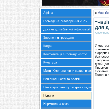
Афіша
«
Моя Укр
Громадські обговорення 2025
“Чарі
для д
Доступ до публічної інформації
Опубліков
Звернення громадян
У мистець
Кадри
презентац
сюрприз 
Консультації з громадськістю
безпосер
і творчи
Культура
дітей, да
Письменн
Митці Хмельниччини захисникам України
Оскільки 
Голосно 
Національності та релігії
Нематеріальна культурна спадщина
Новини
Нормативна база