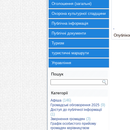
Оголошення (загальні)
Охорона культурної спадщини
Публічна інформація
Публічні документи
Опубліков
Туризм
туристичні маршрути
Управління
Пошук
Категорії
(146)
Афіша
(9)
Громадські обговорення 2025
Доступ до публічної інформації
(1)
(3)
Звернення громадян
Графік особистого прийому
громадян керівництвом