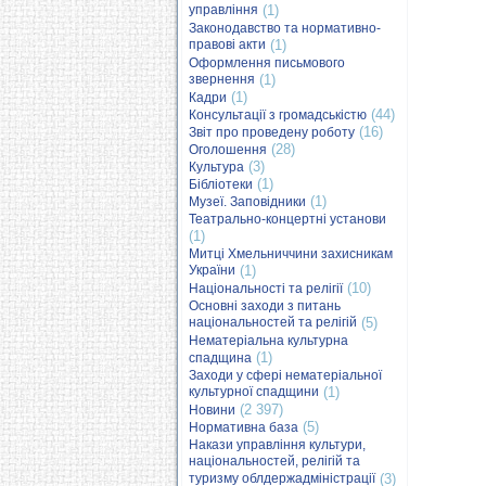
управління
(1)
Законодавство та нормативно-
правові акти
(1)
Оформлення письмового
звернення
(1)
(1)
Кадри
(44)
Консультації з громадськістю
(16)
Звіт про проведену роботу
(28)
Оголошення
(3)
Культура
(1)
Бібліотеки
(1)
Музеї. Заповідники
Театрально-концертні установи
(1)
Митці Хмельниччини захисникам
України
(1)
(10)
Національності та релігії
Основні заходи з питань
національностей та релігій
(5)
Нематеріальна культурна
(1)
спадщина
Заходи у сфері нематеріальної
культурної спадщини
(1)
(2 397)
Новини
(5)
Нормативна база
Накази управління культури,
національностей, релігій та
туризму облдержадміністрації
(3)