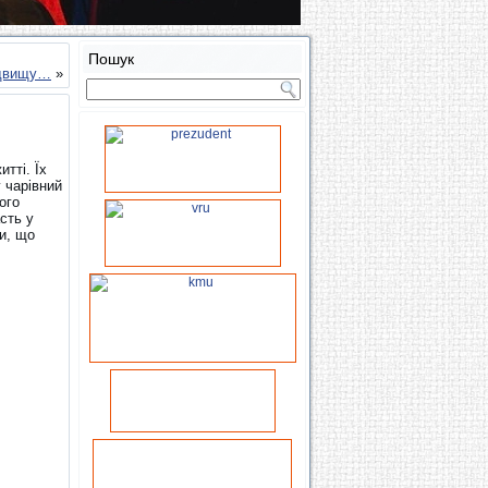
Пошук
едвищу…
»
тті. Їх
у чарівний
ого
асть у
и, що