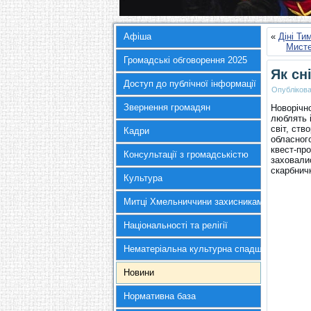
Афіша
«
Діні Ти
Мисте
Громадські обговорення 2025
Як сн
Доступ до публічної інформації
Опубліков
Звернення громадян
Новорічно
люблять і
світ, ст
Кадри
обласног
квест-пр
Консультації з громадськістю
заховалис
скарбничк
Культура
Митці Хмельниччини захисникам України
Національності та релігії
Нематеріальна культурна спадщина
Новини
Нормативна база