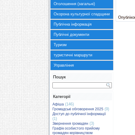
Оголошення (загальні)
Охорона культурної спадщини
Опубліков
Публічна інформація
Публічні документи
Туризм
туристичні маршрути
Управління
Пошук
Категорії
(146)
Афіша
(9)
Громадські обговорення 2025
Доступ до публічної інформації
(1)
(3)
Звернення громадян
Графік особистого прийому
громадян керівництвом