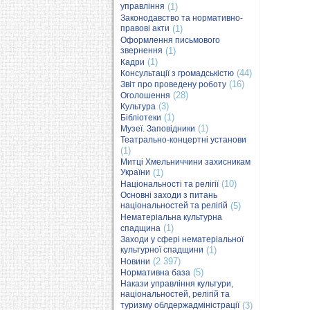
управління
(1)
Законодавство та нормативно-
правові акти
(1)
Оформлення письмового
звернення
(1)
(1)
Кадри
(44)
Консультації з громадськістю
(16)
Звіт про проведену роботу
(28)
Оголошення
(3)
Культура
(1)
Бібліотеки
(1)
Музеї. Заповідники
Театрально-концертні установи
(1)
Митці Хмельниччини захисникам
України
(1)
(10)
Національності та релігії
Основні заходи з питань
національностей та релігій
(5)
Нематеріальна культурна
(1)
спадщина
Заходи у сфері нематеріальної
культурної спадщини
(1)
(2 397)
Новини
(5)
Нормативна база
Накази управління культури,
національностей, релігій та
туризму облдержадміністрації
(3)