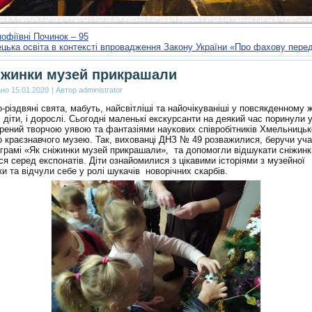
мофіївні Починок – 95
цька освіта в контексті впровадження Закону України «Про фахову пер
іжинки музей прикрашали
ано
15.01.2020
|
Автор
administrator
-різдвяні свята, мабуть, найсвітліші та найочікуваніші у повсякденному жи
 діти, і дорослі. Сьогодні маленькі екскурсанти на деякий час поринули 
ворений творчою уявою та фантазіями наукових співробітників Хмельницьк
о краєзнавчого музею. Так, вихованці ДНЗ № 49 розважилися, беручи уч
ограмі «Як сніжинки музей прикрашали», та допомогли відшукати сніжинк
я серед експонатів. Діти ознайомилися з цікавими історіями з музейної
и та відчули себе у ролі шукачів новорічних скарбів.