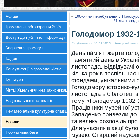
Афіша
«
100-річчя перебування у Проскур
21 листопада 
Громадські обговорення 2025
Голодомор 1932-1
Доступ до публічної інформації
|
Опубліковано
21.11.2019
Автор
administr
Звернення громадян
День па́м’яті жертв гол
Кадри
пам’ятний день в Україн
листопада. Відвідувачі 
Консультації з громадськістю
кілька років поспіль на
фондами, унікальними о
Культура
Голодомору історико-ку
Митці Хмельниччини захисникам України
листопада в бібліотеці 
тему «Голодомор 1932-1
Національності та релігії
Працівники музейної ус
Нематеріальна культурна спадщина
Западенко привезли до 
та велику розповідь про
Новини
Для учасників акції бул
Нормативна база
музею. Старший наукови