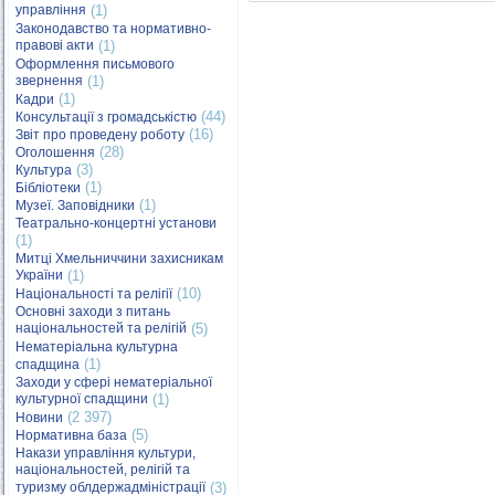
управління
(1)
Законодавство та нормативно-
правові акти
(1)
Оформлення письмового
звернення
(1)
(1)
Кадри
(44)
Консультації з громадськістю
(16)
Звіт про проведену роботу
(28)
Оголошення
(3)
Культура
(1)
Бібліотеки
(1)
Музеї. Заповідники
Театрально-концертні установи
(1)
Митці Хмельниччини захисникам
України
(1)
(10)
Національності та релігії
Основні заходи з питань
національностей та релігій
(5)
Нематеріальна культурна
(1)
спадщина
Заходи у сфері нематеріальної
культурної спадщини
(1)
(2 397)
Новини
(5)
Нормативна база
Накази управління культури,
національностей, релігій та
туризму облдержадміністрації
(3)