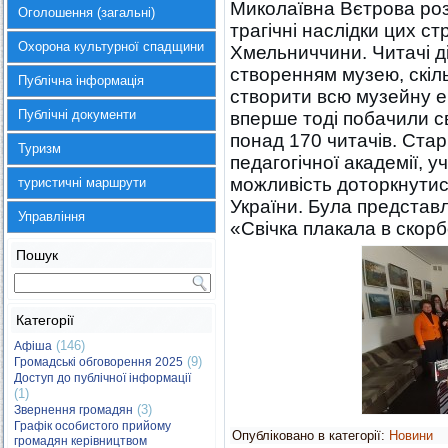
Миколаївна Вєтрова роз
Оголошення (загальні)
трагічні наслідки цих ст
Охорона культурної спадщини
Хмельниччини. Читачі д
створенням музею, скіл
Публічна інформація
створити всю музейну ек
Публічні документи
вперше тоді побачили сві
понад 170 читачів. Стар
Туризм
педагогічної академії, 
можливість доторкнутис
туристичні маршрути
України. Була представ
Управління
«Свічка плакала в скорб
Пошук
Категорії
(146)
Афіша
(9)
Громадські обговорення 2025
Доступ до публічної інформації
(1)
(3)
Звернення громадян
Графік особистого прийому
Опубліковано в категорії:
Новини
громадян керівництвом