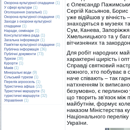
(1)
Охорона культурної спадщини
є Олександр Пажимський
(1)
У сфері культури
Сергій Касьянов, Борис 
(1)
Оголошення (загальні)
уже відійшов у вічність 
(4)
Охорона культурної спадщини
Заходи з охорони культурної
знаходяться в музеях т
(1)
спадщини
Сум, Канева, Запоріжжя,
(1)
Наради, семінари
(1)
Консультативна рада
Хмельницького та у баг
(1)
Загальна інформація
вітчизняних та закордон
(1)
Пам'ятки культурної спадщини
(36)
Публічна інформація
Для робіт народних май
(73)
Публічні документи
характерні щирість і опт
(38)
Туризм
(1)
Курорти
Справді святковий наст
(1)
Маків
кожного, хто побуває в 
(9)
Мінеральні води
(1)
Сільський туризм
наче співають – так гар
(1)
Перелік агроосель
натхненням їх виписано.
(22)
Туристична афіша
безумовно, є перлиною 
(5)
Туристичні маршрути
(32)
туристичні маршрути
що творить зв’язок між 
(1)
Управління
майбутнім, формує коле
наказом Міністерства к
Національного переліку
України.