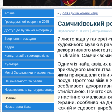
Афіша
«
Доля і душа кожної нації
Громадські обговорення 2025
Самчиківський р
Доступ до публічної інформації
|
Опубліковано
11.11.2019
Автор
administr
7 листопада у галереї
Звернення громадян
художнього музею в рам
Кадри
декоративного мистецтв
in Ukraine. Самчиківськ
Консультації з громадськістю
Одним із найцікавіших в
Культура
прикладного мистецтва 
Митці Хмельниччини захисникам України
яким прикрашали стіни х
посуд. Протягом віків в
Національності та релігії
особливості декоративн
Нематеріальна культурна спадщина
стилістикою. Початок с
з настінного малювання,
Новини
України, особливо на Дн
Нормативна база
кожній місцевості вироб