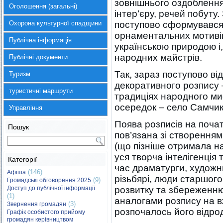
зовнішнього оздоблення 
Оголошення (загальні)
інтер’єру, речей побуту
Охорона культурної спадщини
поступово сформувався
орнаментальних мотивів
Публічна інформація
українською природою і
народних майстрів.
Публічні документи
Так, зараз поступово ві
Туризм
декоративного розпису –
туристичні маршрути
традиціях народного мис
осередок – село Самчик
Управління
Поява розписів на почат
Пошук
пов’язана зі створенням
(що пізніше отримала на
уся творча інтелігенція т
Категорії
час драматурги, художн
(146)
Афіша
різьбярі, люди старшого 
(9)
Громадські обговорення 2025
Доступ до публічної інформації
розвитку та збереженню
(1)
аналогами розпису на в
(3)
Звернення громадян
розпочалось його відро
Графік особистого прийому
громадян керівництвом