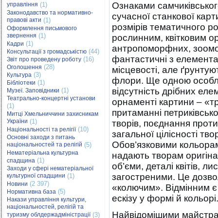
Ознаками самчиківськог
управління
(1)
Законодавство та нормативно-
сучасної станкової карт
правові акти
(1)
розмірів тематичного р
Оформлення письмового
звернення
(1)
рослинним, квітковим 
(1)
Кадри
антропоморфних, зоомор
(44)
Консультації з громадськістю
фантастичні з елементами
(16)
Звіт про проведену роботу
(28)
Оголошення
місцевості, але ґрунту
(3)
Культура
флори. Ще одною особли
(1)
Бібліотеки
відсутність дрібних елем
(1)
Музеї. Заповідники
Театрально-концертні установи
орнаменті картини – «т
(1)
притаманні петриківсько
Митці Хмельниччини захисникам
України
(1)
творів, поєднання прот
(10)
Національності та релігії
загальної цілісності тв
Основні заходи з питань
Обов’язковими кольорами
національностей та релігій
(5)
Нематеріальна культурна
надають творам оригіна
(1)
спадщина
об’єми, деталі квітів, л
Заходи у сфері нематеріальної
загостреними. Це дозво
культурної спадщини
(1)
(2 397)
Новини
«колючим». Відмінним є
(5)
Нормативна база
ескізу у формі й кольорі
Накази управління культури,
національностей, релігій та
Найвідомішими майстрам
туризму облдержадміністрації
(3)