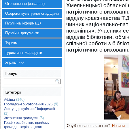
Оголошення (загальні)
Хмельницької обласної 
патріотичного виховання
Охорона культурної спадщини
відділу краєзнавства Т
Публічна інформація
чинник національно-пат
покоління». Учасники с
Публічні документи
відділів бібліотеки, об
спільної роботи з бібліо
Туризм
патріотичного вихованн
туристичні маршрути
Управління
Пошук
Категорії
(146)
Афіша
(9)
Громадські обговорення 2025
Доступ до публічної інформації
(1)
(3)
Звернення громадян
Графік особистого прийому
Опубліковано в категорії:
Новини
громадян керівництвом