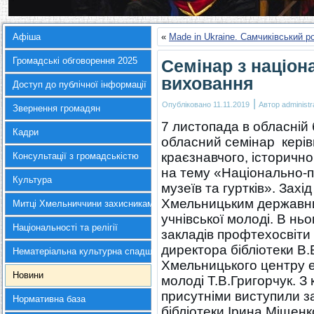
Афіша
«
Made in Ukraine. Самчиківський р
Громадські обговорення 2025
Семінар з націон
виховання
Доступ до публічної інформації
|
Опубліковано
11.11.2019
Автор
administr
Звернення громадян
7 листопада в обласній 
Кадри
обласний семінар керівн
краєзнавчого, історично
Консультації з громадськістю
на тему «Національно-п
Культура
музеїв та гуртків». Захі
Хмельницьким державни
Митці Хмельниччини захисникам України
учнівської молоді. В нь
Національності та релігії
закладів профтехосвіти 
директора бібліотеки В.
Нематеріальна культурна спадщина
Хмельницького центру е
Новини
молоді Т.В.Григорчук. З
присутніми виступили з
Нормативна база
бібліотеки Ірина Міщенк