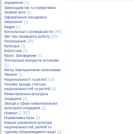
управління
(1)
Законодавство та нормативно-
правові акти
(1)
Оформлення письмового
звернення
(1)
(1)
Кадри
(44)
Консультації з громадськістю
(16)
Звіт про проведену роботу
(28)
Оголошення
(3)
Культура
(1)
Бібліотеки
(1)
Музеї. Заповідники
Театрально-концертні установи
(1)
Митці Хмельниччини захисникам
України
(1)
(10)
Національності та релігії
Основні заходи з питань
національностей та релігій
(5)
Нематеріальна культурна
(1)
спадщина
Заходи у сфері нематеріальної
культурної спадщини
(1)
(2 397)
Новини
(5)
Нормативна база
Накази управління культури,
національностей, релігій та
туризму облдержадміністрації
(3)