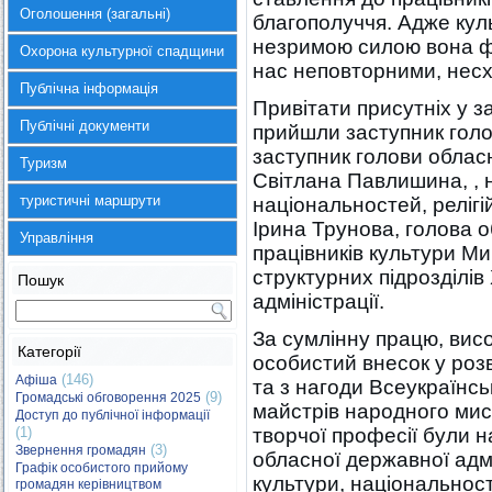
Оголошення (загальні)
благополуччя. Адже кул
незримою силою вона фо
Охорона культурної спадщини
нас неповторними, несх
Публічна інформація
Привітати присутніх у з
Публічні документи
прийшли заступник голо
заступник голови обласн
Туризм
Світлана Павлишина, , 
туристичні маршрути
національностей, релігі
Ірина Трунова, голова о
Управління
працівників культури Ми
структурних підрозділі
Пошук
адміністрації.
За сумлінну працю, вис
Категорії
особистий внесок у розв
(146)
Афіша
та з нагоди Всеукраїнсь
(9)
Громадські обговорення 2025
майстрів народного ми
Доступ до публічної інформації
(1)
творчої професії були 
(3)
Звернення громадян
обласної державної адмі
Графік особистого прийому
культури, національност
громадян керівництвом