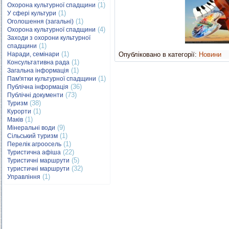
(1)
Охорона культурної спадщини
(1)
У сфері культури
(1)
Оголошення (загальні)
(4)
Охорона культурної спадщини
Заходи з охорони культурної
(1)
спадщини
(1)
Наради, семінари
Опубліковано в категорії:
Новини
(1)
Консультативна рада
(1)
Загальна інформація
(1)
Пам'ятки культурної спадщини
(36)
Публічна інформація
(73)
Публічні документи
(38)
Туризм
(1)
Курорти
(1)
Маків
(9)
Мінеральні води
(1)
Сільський туризм
(1)
Перелік агроосель
(22)
Туристична афіша
(5)
Туристичні маршрути
(32)
туристичні маршрути
(1)
Управління