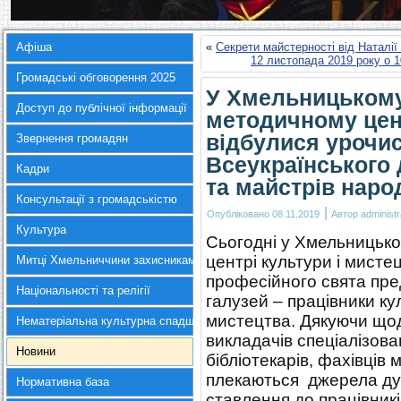
Афіша
«
Секрети майстерності від Наталії
12 листопада 2019 року о 1
Громадські обговорення 2025
У Хмельницькому
Доступ до публічної інформації
методичному цент
відбулися урочис
Звернення громадян
Всеукраїнського 
Кадри
та майстрів наро
Консультації з громадськістю
|
Опубліковано
08.11.2019
Автор
administr
Культура
Сьогодні у Хмельницьк
центрі культури і мисте
Митці Хмельниччини захисникам України
професійного свята пре
Національності та релігії
галузей – працівники к
мистецтва. Дякуючи щод
Нематеріальна культурна спадщина
викладачів спеціалізов
Новини
бібліотекарів, фахівців
плекаються джерела дух
Нормативна база
ставлення до працівникі