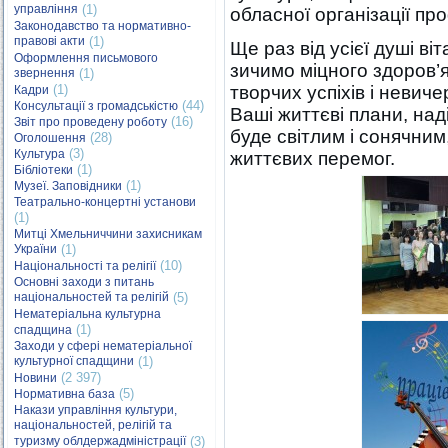
управління
(1)
обласної організації про
Законодавство та нормативно-
правові акти
(1)
Ще раз від усієї душі в
Оформлення письмового
зичимо міцного здоров’я
звернення
(1)
(1)
творчих успіхів і невиче
Кадри
(44)
Консультації з громадськістю
Ваші життєві плани, наді
(16)
Звіт про проведену роботу
буде світлим і сонячним
(28)
Оголошення
(3)
Культура
життєвих перемог.
(1)
Бібліотеки
(1)
Музеї. Заповідники
Театрально-концертні установи
(1)
Митці Хмельниччини захисникам
України
(1)
(10)
Національності та релігії
Основні заходи з питань
національностей та релігій
(5)
Нематеріальна культурна
(1)
спадщина
Заходи у сфері нематеріальної
культурної спадщини
(1)
(2 397)
Новини
(5)
Нормативна база
Накази управління культури,
національностей, релігій та
туризму облдержадміністрації
(3)