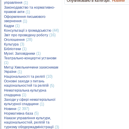
Опубліковано в категорії:
Новини
управління
(1)
Законодавство та нормативно-
правові акти
(1)
Оформлення письмового
звернення
(1)
(1)
Кадри
(44)
Консультації з громадськістю
(16)
Звіт про проведену роботу
(28)
Оголошення
(3)
Культура
(1)
Бібліотеки
(1)
Музеї. Заповідники
Театрально-концертні установи
(1)
Митці Хмельниччини захисникам
України
(1)
(10)
Національності та релігії
Основні заходи з питань
національностей та релігій
(5)
Нематеріальна культурна
(1)
спадщина
Заходи у сфері нематеріальної
культурної спадщини
(1)
(2 397)
Новини
(5)
Нормативна база
Накази управління культури,
національностей, релігій та
туризму облдержадміністрації
(3)