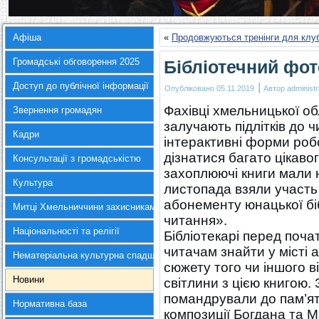
Афіша
«
Продовжуються тренінги для клуб
Громадські обговорення 2025
Бібліотечний фот
Доступ до публічної інформації
|
Опубліковано
05.11.2019
Автор
administr
Фахівці хмельницької об
Звернення громадян
залучають підлітків до 
Кадри
інтерактивні форми роб
дізнатися багато цікавог
Консультації з громадськістю
захоплюючі книги мали н
Культура
листопада взяли участь
абонементу юнацької бі
Митці Хмельниччини захисникам України
читання».
Національності та релігії
Бібліотекарі перед поч
читачам знайти у місті а
Нематеріальна культурна спадщина
сюжету того чи іншого в
Новини
світлини з цією книгою. 
помандрували до пам’ятн
Нормативна база
композиції Богдана та 