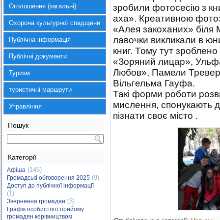
Оголошення (загальні)
зробили фотосесію з кн
аха». Креативною фото
Охорона культурної спадщини
«Алея закоханих» біля
лавочки викликали в юни
Публічна інформація
книг. Тому тут зроблено
Публічні документи
«Зоряний лицар», Ульф
Любов», Памели Тревер
Туризм
Вільгельма Гауфа.
туристичні маршрути
Такі форми роботи розв
мислення, спонукають 
Управління
пізнати своє місто .
Пошук
Категорії
(146)
Афіша
(9)
Громадські обговорення 2025
Доступ до публічної інформації
(1)
(3)
Звернення громадян
Графік особистого прийому
громадян керівництвом