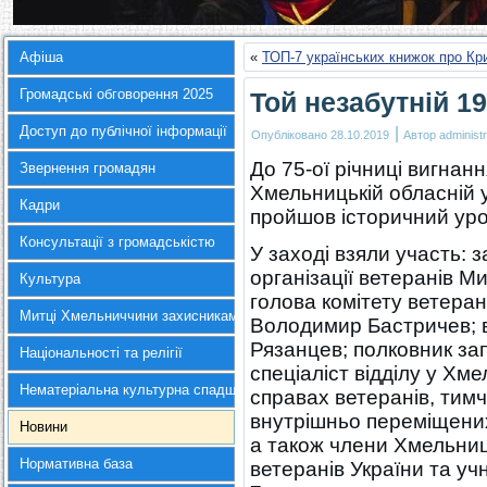
Афіша
«
ТОП-7 українських книжок про Кр
Громадські обговорення 2025
Той незабутній 1
Доступ до публічної інформації
|
Опубліковано
28.10.2019
Автор
administr
До 75-ої річниці вигнанн
Звернення громадян
Хмельницькій обласній у
Кадри
пройшов історичний ур
Консультації з громадськістю
У заході взяли участь: 
організації ветеранів М
Культура
голова комітету ветеран
Митці Хмельниччини захисникам України
Володимир Бастричев; в
Рязанцев; полковник за
Національності та релігії
спеціаліст відділу у Хме
Нематеріальна культурна спадщина
справах ветеранів, тим
внутрішньо переміщених
Новини
а також члени Хмельниць
Нормативна база
ветеранів України та у