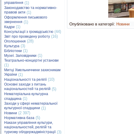
управління
(1)
Законодавство та нормативно-
правові акти
(1)
Оформлення письмового
звернення
(1)
Опубліковано в категорії:
Новини
(1)
Кадри
(44)
Консультації з громадськістю
(16)
Звіт про проведену роботу
(28)
Оголошення
(3)
Культура
(1)
Бібліотеки
(1)
Музеї. Заповідники
Театрально-концертні установи
(1)
Митці Хмельниччини захисникам
України
(1)
(10)
Національності та релігії
Основні заходи з питань
національностей та релігій
(5)
Нематеріальна культурна
(1)
спадщина
Заходи у сфері нематеріальної
культурної спадщини
(1)
(2 397)
Новини
(5)
Нормативна база
Накази управління культури,
національностей, релігій та
туризму облдержадміністрації
(3)