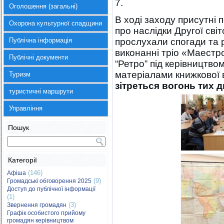
7.
Оголошення (загальні)
В ході заходу присутні 
Охорона культурної спадщини
про наслідки Другої світ
Публічна інформація
прослухали спогади та р
виконанні тріо «Маестро
Публічні документи
“Ретро” під керівництв
матеріалами книжкової
Туризм
зітреться вогонь тих дн
туристичні маршрути
Управління
Пошук
Категорії
(146)
Афіша
(9)
Громадські обговорення 2025
Доступ до публічної інформації
(1)
(3)
Звернення громадян
Графік особистого прийому
громадян керівництвом