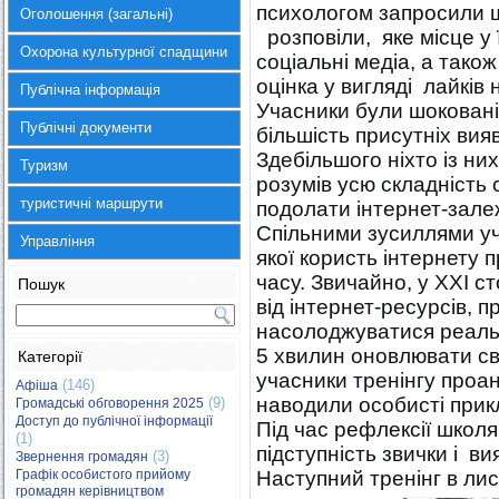
психологом запросили ш
Оголошення (загальні)
розповіли, яке місце у 
Охорона культурної спадщини
соціальні медіа, а тако
оцінка у вигляді лайків
Публічна інформація
Учасники були шоковані
Публічні документи
більшість присутніх ви
Здебільшого ніхто із ни
Туризм
розумів усю складність
туристичні маршрути
подолати інтернет-залеж
Спільними зусиллями уч
Управління
якої користь інтернету 
часу. Звичайно, у ХХІ ст
Пошук
від інтернет-ресурсів, 
насолоджуватися реальн
5 хвилин оновлювати св
Категорії
учасники тренінгу проан
(146)
Афіша
наводили особисті прик
(9)
Громадські обговорення 2025
Доступ до публічної інформації
Під час рефлексії школя
(1)
підступність звички і в
(3)
Звернення громадян
Графік особистого прийому
Наступний тренінг в лис
громадян керівництвом