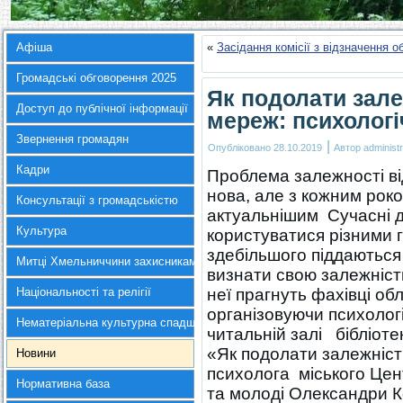
Афіша
«
Засідання комісії з відзначення 
Громадські обговорення 2025
Як подолати зале
Доступ до публічної інформації
мереж: психологіч
Звернення громадян
|
Опубліковано
28.10.2019
Автор
administr
Кадри
Проблема залежності ві
нова, але з кожним рок
Консультації з громадськістю
актуальнішим Сучасні ді
Культура
користуватися різними 
здебільшого піддаються
Митці Хмельниччини захисникам України
визнати свою залежніст
Національності та релігії
неї прагнуть фахівці об
організовуючи психоло
Нематеріальна культурна спадщина
читальній залі бібліоте
«Як подолати залежніст
Новини
психолога міського Цент
Нормативна база
та молоді Олександри К