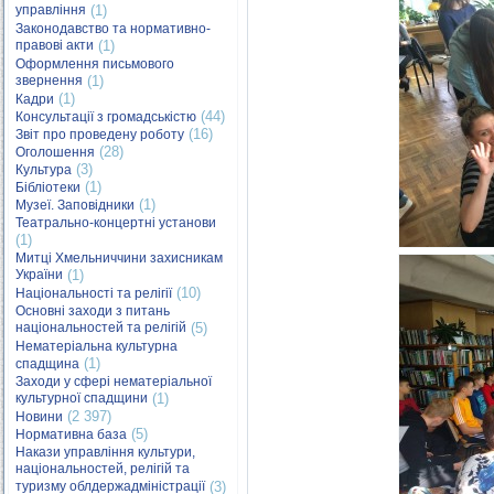
управління
(1)
Законодавство та нормативно-
правові акти
(1)
Оформлення письмового
звернення
(1)
(1)
Кадри
(44)
Консультації з громадськістю
(16)
Звіт про проведену роботу
(28)
Оголошення
(3)
Культура
(1)
Бібліотеки
(1)
Музеї. Заповідники
Театрально-концертні установи
(1)
Митці Хмельниччини захисникам
України
(1)
(10)
Національності та релігії
Основні заходи з питань
національностей та релігій
(5)
Нематеріальна культурна
(1)
спадщина
Заходи у сфері нематеріальної
культурної спадщини
(1)
(2 397)
Новини
(5)
Нормативна база
Накази управління культури,
національностей, релігій та
туризму облдержадміністрації
(3)