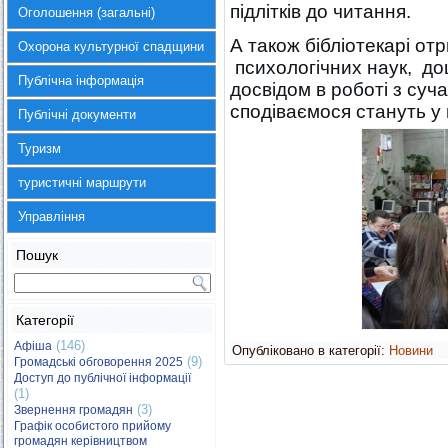
підлітків до читання.
Оголошення (загальні)
А також бібліотекарі от
Охорона культурної спадщини
психологічних наук, до
Публічна інформація
досвідом в роботі з суч
сподіваємося стануть у 
Публічні документи
Туризм
туристичні маршрути
Управління
Пошук
Категорії
(146)
Афіша
Опубліковано в категорії:
Новини
(9)
Громадські обговорення 2025
Доступ до публічної інформації
(1)
(3)
Звернення громадян
Графік особистого прийому
громадян керівництвом