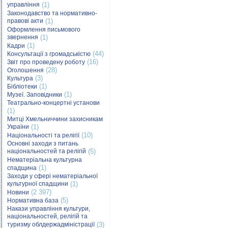
управління
(1)
Законодавство та нормативно-
правові акти
(1)
Оформлення письмового
звернення
(1)
(1)
Кадри
(44)
Консультації з громадськістю
(16)
Звіт про проведену роботу
(28)
Оголошення
(3)
Культура
(1)
Бібліотеки
(1)
Музеї. Заповідники
Театрально-концертні установи
(1)
Митці Хмельниччини захисникам
України
(1)
(10)
Національності та релігії
Основні заходи з питань
національностей та релігій
(5)
Нематеріальна культурна
(1)
спадщина
Заходи у сфері нематеріальної
культурної спадщини
(1)
(2 397)
Новини
(5)
Нормативна база
Накази управління культури,
національностей, релігій та
туризму облдержадміністрації
(3)