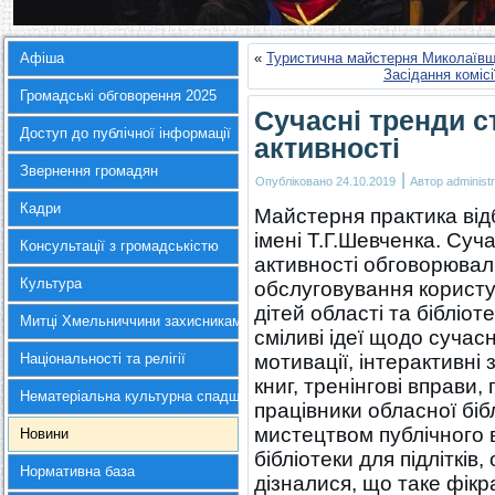
Афіша
«
Туристична майстерня Миколаїв
Засідання коміс
Громадські обговорення 2025
Сучасні тренди 
Доступ до публічної інформації
активності
Звернення громадян
|
Опубліковано
24.10.2019
Автор
administr
Кадри
Майстерня практика відб
імені Т.Г.Шевченка. Суч
Консультації з громадськістю
активності обговорювали
Культура
обслуговування користув
дітей області та бібліот
Митці Хмельниччини захисникам України
сміливі ідеї щодо сучасн
Національності та релігії
мотивації, інтерактивні
книг, тренінгові вправи
Нематеріальна культурна спадщина
працівники обласної бі
мистецтвом публічного 
Новини
бібліотеки для підлітків
Нормативна база
дізналися, що таке фік