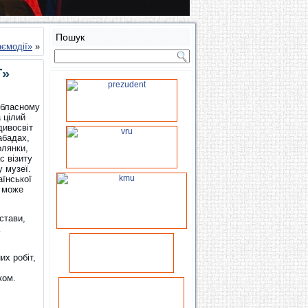
Пошук
аємодії»
»
Т»
обласному
 цілий
дивосвіт
абадах,
олянки,
с візиту
 музеї.
їнської
ю може
стави,
их робіт,
ком.