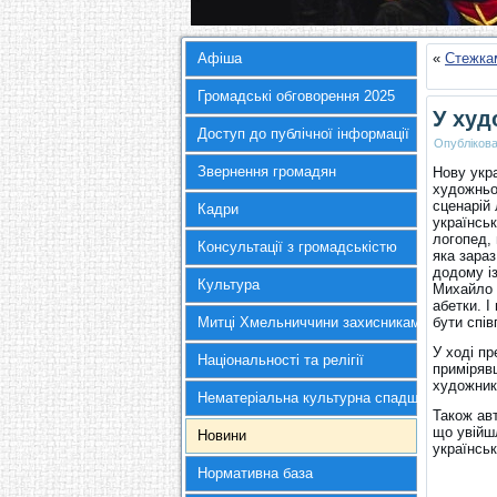
Афіша
«
Стежкам
Громадські обговорення 2025
У худ
Доступ до публічної інформації
Опубліков
Звернення громадян
Нову укр
художньо
сценарій 
Кадри
українсь
логопед, 
Консультації з громадськістю
яка зараз
додому і
Культура
Михайло 
абетки. 
Митці Хмельниччини захисникам України
бути спів
У ході пр
Національності та релігії
примірявш
художник
Нематеріальна культурна спадщина
Також ав
що увійш
Новини
українсь
Нормативна база