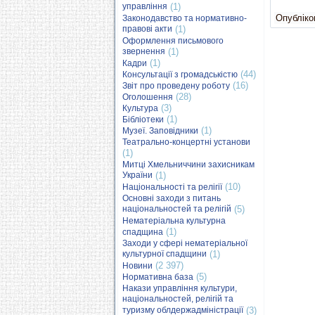
управління
(1)
Опубліков
Законодавство та нормативно-
правові акти
(1)
Оформлення письмового
звернення
(1)
(1)
Кадри
(44)
Консультації з громадськістю
(16)
Звіт про проведену роботу
(28)
Оголошення
(3)
Культура
(1)
Бібліотеки
(1)
Музеї. Заповідники
Театрально-концертні установи
(1)
Митці Хмельниччини захисникам
України
(1)
(10)
Національності та релігії
Основні заходи з питань
національностей та релігій
(5)
Нематеріальна культурна
(1)
спадщина
Заходи у сфері нематеріальної
культурної спадщини
(1)
(2 397)
Новини
(5)
Нормативна база
Накази управління культури,
національностей, релігій та
туризму облдержадміністрації
(3)