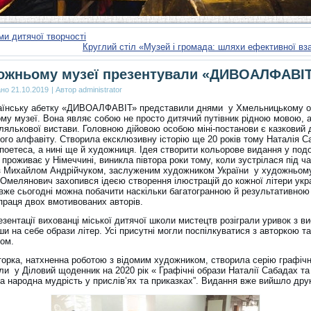
и дитячої творчості
Круглий стіл «Музей і громада: шляхи ефективної вз
ожньому музеї презентували «ДИВОАЛФАВІ
ано
21.10.2019
|
Автор
administrator
аїнську абетку «ДИВОАЛФАВІТ» представили днями у Хмельницькому 
му музеї. Вона являє собою не просто дитячий путівник рідною мовою, а
лялькової вистави. Головною дійовою особою міні-постанови є казковий 
кого алфавіту. Створила ексклюзивну історію ще 20 років тому Наталія С
поетеса, а нині ще й художниця. Ідея створити кольорове видання у под
 проживає у Німеччині, виникла півтора роки тому, коли зустрілася під ча
з Михайлом Андрійчуком, заслуженим художником України у художньому
Омелянович захопився ідеєю створення ілюстрацій до кожної літери укра
І вже сьогодні можна побачити наскільки багатогранною й результативно
праця двох вмотивованих авторів.
езентації вихованці міської дитячої школи мистецтв розіграли уривок з ви
и на себе образи літер. Усі присутні могли поспілкуватися з авторкою та
ом.
торка, натхненна роботою з відомим художником, створила серію графічн
ли у Діловий щоденник на 2020 рік « Графічні образи Наталії Сабадах та
ка народна мудрість у прислів’ях та приказках”. Видання вже вийшло дру