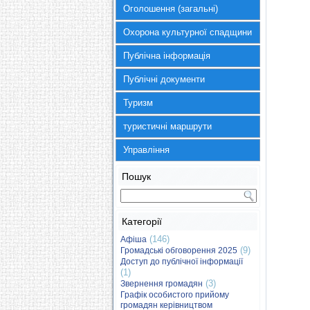
Оголошення (загальні)
Охорона культурної спадщини
Публічна інформація
Публічні документи
Туризм
туристичні маршрути
Управління
Пошук
Категорії
(146)
Афіша
(9)
Громадські обговорення 2025
Доступ до публічної інформації
(1)
(3)
Звернення громадян
Графік особистого прийому
громадян керівництвом