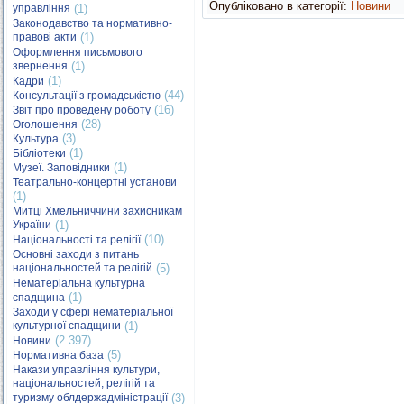
Опубліковано в категорії:
Новини
управління
(1)
Законодавство та нормативно-
правові акти
(1)
Оформлення письмового
звернення
(1)
(1)
Кадри
(44)
Консультації з громадськістю
(16)
Звіт про проведену роботу
(28)
Оголошення
(3)
Культура
(1)
Бібліотеки
(1)
Музеї. Заповідники
Театрально-концертні установи
(1)
Митці Хмельниччини захисникам
України
(1)
(10)
Національності та релігії
Основні заходи з питань
національностей та релігій
(5)
Нематеріальна культурна
(1)
спадщина
Заходи у сфері нематеріальної
культурної спадщини
(1)
(2 397)
Новини
(5)
Нормативна база
Накази управління культури,
національностей, релігій та
туризму облдержадміністрації
(3)