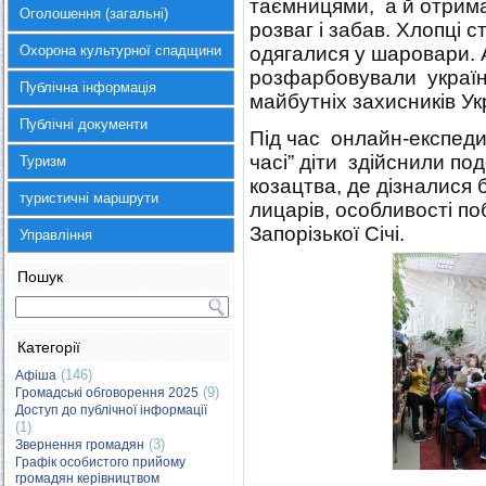
таємницями, а й отрима
Оголошення (загальні)
розваг і забав. Хлопці 
Охорона культурної спадщини
одягалися у шаровари. А
розфарбовували україн
Публічна інформація
майбутніх захисників Ук
Публічні документи
Під час онлайн-експедиц
часі” діти здійснили по
Туризм
козацтва, де дізналися 
туристичні маршрути
лицарів, особливості поб
Запорізької Січі.
Управління
Пошук
Категорії
(146)
Афіша
(9)
Громадські обговорення 2025
Доступ до публічної інформації
(1)
(3)
Звернення громадян
Графік особистого прийому
громадян керівництвом