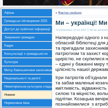
Афіша
«
Фактор свободи
Громадські обговорення 2025
Ми – українці! Ми
Доступ до публічної інформації
|
Опубліковано
15.10.2019
Автор
administr
Напередодні одного з н
Звернення громадян
обласній бібліотеці для
Кадри
та пригадали захисників
патріотизм та захист ко
Консультації з громадськістю
щирістю, не скупилися на
Культура
– єдині у бажанні миру 
цілісність нашої держав
Митці Хмельниччини захисникам України
Ігри патріотів об’єднал
Національності та релігії
та забав маленькі коза
Нематеріальна культурна спадщина
кмітливість, відважніст
силою та міцністю, вол
Новини
підлітки. Козацька вечір
Нормативна база
познайомилися з атриб