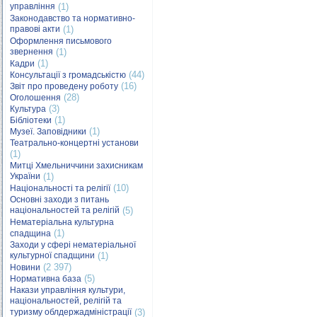
управління
(1)
Законодавство та нормативно-
правові акти
(1)
Оформлення письмового
звернення
(1)
(1)
Кадри
(44)
Консультації з громадськістю
(16)
Звіт про проведену роботу
(28)
Оголошення
(3)
Культура
(1)
Бібліотеки
(1)
Музеї. Заповідники
Театрально-концертні установи
(1)
Митці Хмельниччини захисникам
України
(1)
(10)
Національності та релігії
Основні заходи з питань
національностей та релігій
(5)
Нематеріальна культурна
(1)
спадщина
Заходи у сфері нематеріальної
культурної спадщини
(1)
(2 397)
Новини
(5)
Нормативна база
Накази управління культури,
національностей, релігій та
туризму облдержадміністрації
(3)