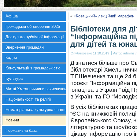
Афіша
«
«Козацький» лекційний марафон
Громадські обговорення 2025
Бібліотеки для ді
“Інформаційна пі
Доступ до публічної інформації
для дітей та юнац
Звернення громадян
|
Опубліковано
11.10.2019
Автор
administr
Кадри
Дізнатися більше про Є
Консультації з громадськістю
бібліотекарі Хмельниччи
Т.Г.Шевченка та ще 24 б
Культура
проєкт “Інформаційна пі
Митці Хмельниччини захисникам України
юнацтва в Україні” від
в Україні та ГО “Молоді
Національності та релігії
В усіх бібліотеках пра
Нематеріальна культурна спадщина
“ЄС на книжковій полиці
Європейського Союзу, 
Новини
літературою та шоубоксо
Нормативна база
цікаву інформацію про і