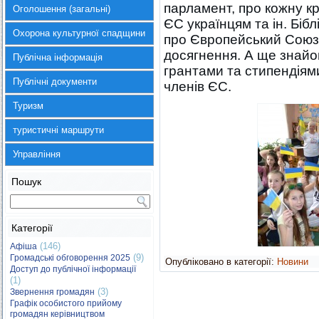
парламент, про кожну кр
Оголошення (загальні)
ЄС українцям та ін. Біб
Охорона культурної спадщини
про Європейський Союз, 
досягнення. А ще знайо
Публічна інформація
грантами та стипендіям
Публічні документи
членів ЄС.
Туризм
туристичні маршрути
Управління
Пошук
Категорії
(146)
Афіша
(9)
Громадські обговорення 2025
Опубліковано в категорії:
Новини
Доступ до публічної інформації
(1)
(3)
Звернення громадян
Графік особистого прийому
громадян керівництвом