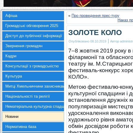
Афіша
«
Про проведення прес-туру
Наказ п
Громадські обговорення 2025
ЗОЛОТЕ КОЛО
Доступ до публічної інформації
|
Опубліковано
08.10.2019
Автор
administr
Звернення громадян
7–8 жовтня 2019 року в
Кадри
філармонії та обласног
театру ім. М.Старицько
Консультації з громадськістю
фестиваль-конкурс хор
КОЛО».
Культура
Метою фестивалю-конкур
Митці Хмельниччини захисникам України
культурної спадщини і д
Національності та релігії
встановлення дружніх к
популяризація мистецтв
Нематеріальна культурна спадщина
удосконалення виконавс
Новини
художнього рівня амато
обмін досвідом роботи к
Нормативна база
фестивалю.