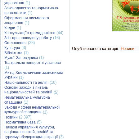
управління
(1)
Законодавство та нормативно-
правові акти
(1)
Оформлення письмового
звернення
(1)
(1)
Кадри
(44)
Консультації з громадськістю
(16)
Звіт про проведену роботу
(28)
Оголошення
(3)
Культура
Опубліковано в категорії:
Новини
(1)
Бібліотеки
(1)
Музеї. Заповідники
Театрально-концертні установи
(1)
Митці Хмельниччини захисникам
України
(1)
(10)
Національності та релігії
Основні заходи з питань
національностей та релігій
(5)
Нематеріальна культурна
(1)
спадщина
Заходи у сфері нематеріальної
культурної спадщини
(1)
(2 397)
Новини
(5)
Нормативна база
Накази управління культури,
національностей, релігій та
туризму облдержадміністрації
(3)