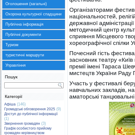
Оголошення (загальні)
Організаторами фестива
Охорона культурної спадщини
національностей, релігі
державної адміністраці
Публічна інформація
методичний центр культу
Публічні документи
сприяння Місцевого тво
хореографічної спілки У
Туризм
Почесний гість фестива
туристичні маршрути
засновник театру «Київ
Управління
премії імені Тараса Шев
мистецтв України Раду П
Пошук
Участь у фестивалі бер
навчальних закладів, на
аматорські танцювальні
Категорії
(146)
Афіша
(9)
Громадські обговорення 2025
Доступ до публічної інформації
(1)
(3)
Звернення громадян
Графік особистого прийому
громадян керівництвом