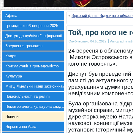
Афіша
«
Зірковий фініш Відкритого обласн
Громадські обговорення 2025
Той, про кого не 
Доступ до публічної інформації
|
Опубліковано
04.10.2019
Автор
administr
Звернення громадян
24 вересня в обласному
Кадри
Миколи Островського ві
кого не говорять».
Консультації з громадськістю
Диспут був проведений 
Культура
пам’яті до актуального 
урахуванням думки гром
Митці Хмельниччини захисникам України
невід’ємним компонентом
Національності та релігії
Була організована відкр
Нематеріальна культурна спадщина
музейної справи, митця
директорка музею Ната
Новини
наукової концепції музе
Нормативна база
установи: Історичний м