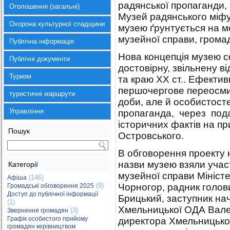
радянської пропаганди,
Оголошення (загальні)
Музей радянського міфу
Охорона культурної спадщини
музею ґрунтується на мо
музейної справи, громад
Публічна інформація
Нова концепція музею с
Публічні документи
достовірну, звільнену ві
Туризм
та краю ХХ ст.. Ефекти
першочергове переосмис
туристичні маршрути
доби, але й особистосте
Управління
пропаганда, через под
історичних фактів на п
Пошук
Островського.
В обговорення проекту н
назви музею взяли участ
Категорії
музейної справи Мініст
(146)
Афіша
(9)
Чорногор, радник голо
Громадські обговорення 2025
Доступ до публічної інформації
Брицький, заступник на
(1)
Хмельницької ОДА Вале
(3)
Звернення громадян
Графік особистого прийому
директора Хмельницько
громадян керівництвом