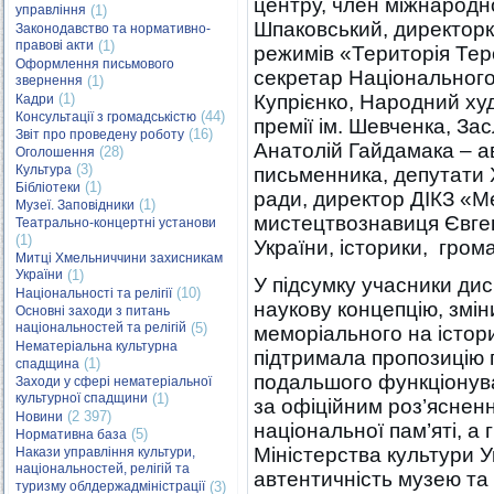
центру, член міжнародно
управління
(1)
Шпаковський, директор
Законодавство та нормативно-
правові акти
(1)
режимів «Територія Тер
Оформлення письмового
секретар Національного 
звернення
(1)
(1)
Купрієнко, Народний ху
Кадри
(44)
Консультації з громадськістю
премії ім. Шевченка, За
(16)
Звіт про проведену роботу
Анатолій Гайдамака – а
(28)
Оголошення
(3)
Культура
письменника, депутати 
(1)
Бібліотеки
ради, директор ДІКЗ «М
(1)
Музеї. Заповідники
мистецтвознавиця Євген
Театрально-концертні установи
(1)
України, історики, грома
Митці Хмельниччини захисникам
України
(1)
У підсумку учасники дис
(10)
Національності та релігії
наукову концепцію, змін
Основні заходи з питань
національностей та релігій
(5)
меморіального на істор
Нематеріальна культурна
підтримала пропозицію
(1)
спадщина
подальшого функціонув
Заходи у сфері нематеріальної
культурної спадщини
(1)
за офіційним роз’ясненн
(2 397)
Новини
національної пам’яті, а
(5)
Нормативна база
Міністерства культури 
Накази управління культури,
національностей, релігій та
автентичність музею т
туризму облдержадміністрації
(3)