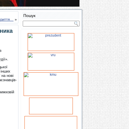
Пошук
криття…
»
рника
в
дії».
цької
 інших
 на нові
аєзнавців-
нижковій