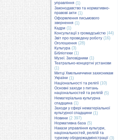
управління
(1)
Законодавство та нормативно-
правові акти
(1)
Оформлення письмового
звернення
(1)
(1)
Кадри
(44)
Консультації з громадськістю
(16)
Звіт про проведену роботу
(28)
Оголошення
(3)
Культура
(1)
Бібліотеки
(1)
Музеї. Заповідники
Театрально-концертні установи
(1)
Митці Хмельниччини захисникам
України
(1)
(10)
Національності та релігії
Основні заходи з питань
національностей та релігій
(5)
Нематеріальна культурна
(1)
спадщина
Заходи у сфері нематеріальної
культурної спадщини
(1)
(2 397)
Новини
(5)
Нормативна база
Накази управління культури,
національностей, релігій та
туризму облдержадміністрації
(3)