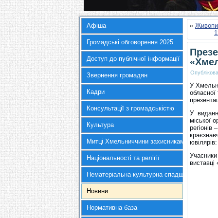
Афіша
«
Живопис
1
Громадські обговорення 2025
Презе
Доступ до публічної інформації
«Хмел
Опубліков
Звернення громадян
У Хмельни
Кадри
обласної 
презентац
Консультації з громадськістю
У виданні
міської о
Культура
регіонів 
краєзнавч
Митці Хмельниччини захисникам України
ювілярів:
Учасники
Національності та релігії
виставці 
Нематеріальна культурна спадщина
Новини
Нормативна база