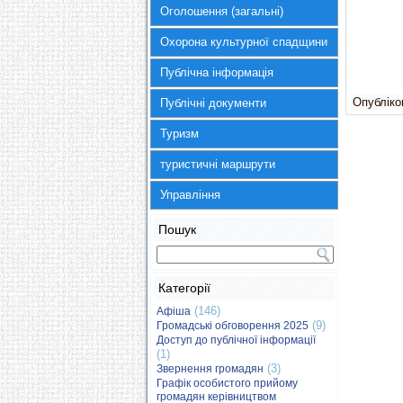
Оголошення (загальні)
Охорона культурної спадщини
Публічна інформація
Опубліков
Публічні документи
Туризм
туристичні маршрути
Управління
Пошук
Категорії
(146)
Афіша
(9)
Громадські обговорення 2025
Доступ до публічної інформації
(1)
(3)
Звернення громадян
Графік особистого прийому
громадян керівництвом