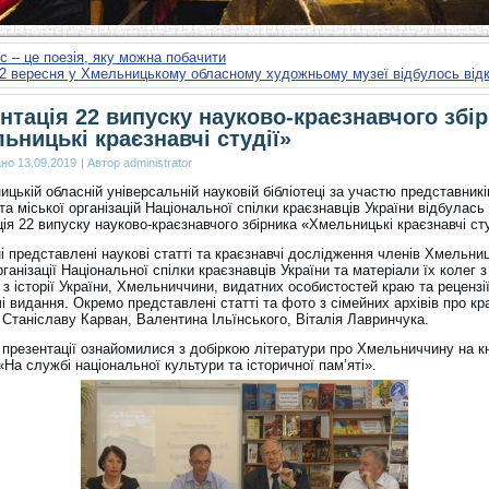
 – це поезія, яку можна побачити
2 вересня у Хмельницькому обласному художньому музеї відбулось від
нтація 22 випуску науково-краєзнавчого збі
ьницькі краєзнавчі студії»
ано
13.09.2019
|
Автор
administrator
цькій обласній універсальній науковій бібліотеці за участю представникі
та міської організацій Національної спілки краєзнавців України відбулась
ія 22 випуску науково-краєзнавчого збірника «Хмельницькі краєзнавчі сту
 представлені наукові статті та краєзнавчі дослідження членів Хмельни
рганізації Національної спілки краєзнавців України та матеріали їх колег з
– з історії України, Хмельниччини, видатних особистостей краю та рецензії
і видання. Окремо представлені статті та фото з сімейних архівів про кр
 Станіславу Карван, Валентина Ільїнського, Віталія Лавринчука.
 презентації ознайомилися з добіркою літератури про Хмельниччину на к
«На службі національної культури та історичної пам’яті».