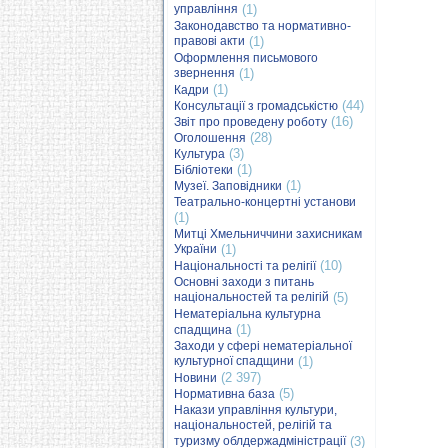
управління
(1)
Законодавство та нормативно-
правові акти
(1)
Оформлення письмового
звернення
(1)
(1)
Кадри
(44)
Консультації з громадськістю
(16)
Звіт про проведену роботу
(28)
Оголошення
(3)
Культура
(1)
Бібліотеки
(1)
Музеї. Заповідники
Театрально-концертні установи
(1)
Митці Хмельниччини захисникам
України
(1)
(10)
Національності та релігії
Основні заходи з питань
національностей та релігій
(5)
Нематеріальна культурна
(1)
спадщина
Заходи у сфері нематеріальної
культурної спадщини
(1)
(2 397)
Новини
(5)
Нормативна база
Накази управління культури,
національностей, релігій та
туризму облдержадміністрації
(3)