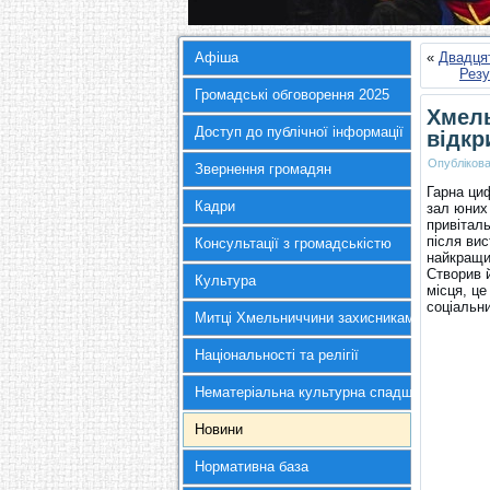
Афіша
«
Двадцят
Резу
Громадські обговорення 2025
Хмель
Доступ до публічної інформації
відкр
Опубліков
Звернення громадян
Гарна ци
Кадри
зал юних
привіталь
після ви
Консультації з громадськістю
найкращи
Створив й
Культура
місця, це
соціальни
Митці Хмельниччини захисникам України
Національності та релігії
Нематеріальна культурна спадщина
Новини
Нормативна база