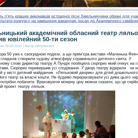
ь п’ять кращих виконавців естрадної пісні Хмельниччини обрані для уча
льтати конкурсу на заміщення вакантних посад до Академічного симфо
ницький академічний обласний театр ляльо
ив ювілейний 50-ти сезон
ано
29.08.2019
|
Автор
administrator
фра 50 уже є своєрідною подією, а ще прем’єра вистави «Маленька Фея»
 глядачів створили чудову атмосферу справжнього дитячого свята. У
ному слові директор театру А.Пундік пообіцяла сюрприз який очікує на г
стави. Сюрприз перевершив усі сподівання. У дворі театру відкрили чи н
й у місті дитячий майданчик «Ляльковий дворик» для дітей дошкільного 
ого театр за власні кошти. Не будемо перераховувати усі дива цього чар
 потрібно побачити. Враховуючи мізерну ціну можна сказати, що це серй
й проект театру ляльок.