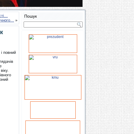
сті…
Пошук
нічного…
»
к
 і повний
лядачів
е
віку.
івного
озний