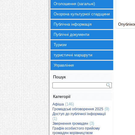
Оголошення (загальні)
Охорона культурної спадщини
Публічна інформація
Опубліков
Публічні документи
Туризм
туристичні маршрути
Управління
Пошук
Категорії
(146)
Афіша
(9)
Громадські обговорення 2025
Доступ до публічної інформації
(1)
(3)
Звернення громадян
Графік особистого прийому
громадян керівництвом