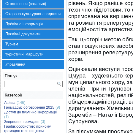
рівень. Якщо раніше хор
Оголошення (загальні)
технічної підготовки, то
Охорона культурної спадщини
спрямована на вирішенн
та розмаїття репертуару
Публічна інформація
емоційності та артистиз
Публічні документи
Так, цьогоріч метою обл
Туризм
став пошук нових засобі
розширення репертуару 
туристичні маршрути
хорів.
Управління
Оцінювали виступи профе
Цмура – художнього кер
Пошук
муніципального хору, з
членів – Ірини Трунової
національностей, релігі
Категорії
облдержадміністрації, в
(146)
Афіша
(9)
диригування» Хмельниць
Громадські обговорення 2025
Доступ до публічної інформації
Заремби – Наталії Бород
(1)
Супрунова.
(3)
Звернення громадян
Графік особистого прийому
За підсумками прослух
громадян керівництвом