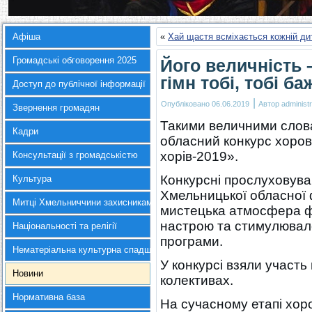
Афіша
«
Хай щастя всміхається кожній дит
Громадські обговорення 2025
Його величність 
гімн тобі, тобі б
Доступ до публічної інформації
|
Опубліковано
06.06.2019
Автор
administr
Звернення громадян
Такими величними слов
Кадри
обласний конкурс хоров
хорів-2019».
Консультації з громадськістю
Конкурсні прослуховува
Культура
Хмельницької обласної 
Митці Хмельниччини захисникам України
мистецька атмосфера ф
настрою та стимулювало
Національності та релігії
програми.
Нематеріальна культурна спадщина
У конкурсі взяли участь
Новини
колективах.
Нормативна база
На сучасному етапі хор