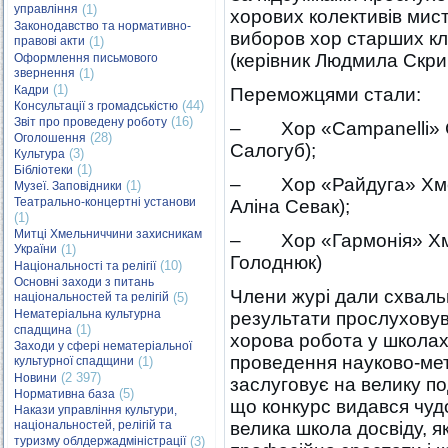
управління
(1)
хорових колективів мис
Законодавство та нормативно-
виборов хор старших кл
правові акти
(1)
(керівник Людмила Скри
Оформлення письмового
звернення
(1)
(1)
Кадри
Переможцями стали:
(44)
Консультації з громадськістю
(16)
Звіт про проведену роботу
– Хор «Campanelli» Сл
(28)
Оголошення
Салогуб);
(3)
Культура
(1)
Бібліотеки
– Хор «Райдуга» Хмел
(1)
Музеї. Заповідники
Театрально-концертні установи
Аліна Севак);
(1)
Митці Хмельниччини захисникам
– Хор «Гармонія» Хме
України
(1)
Голоднюк)
(10)
Національності та релігії
Основні заходи з питань
Члени журі дали схвальн
національностей та релігій
(5)
Нематеріальна культурна
результати прослухову
(1)
спадщина
хорова робота у школах 
Заходи у сфері нематеріальної
проведення науково-ме
культурної спадщини
(1)
(2 397)
Новини
заслуговує на велику по
(5)
Нормативна база
що конкурс видався чуд
Накази управління культури,
національностей, релігій та
велика школа досвіду, 
туризму облдержадміністрації
(3)