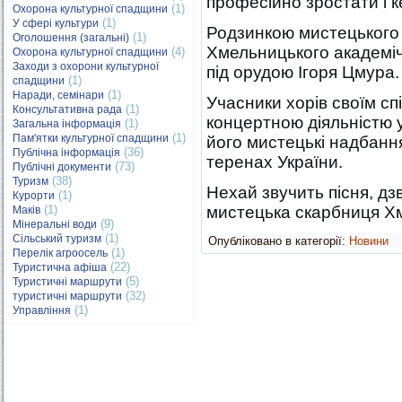
професійно зростати і к
(1)
Охорона культурної спадщини
(1)
У сфері культури
Родзинкою мистецького 
(1)
Оголошення (загальні)
Хмельницького академіч
(4)
Охорона культурної спадщини
Заходи з охорони культурної
під орудою Ігоря Цмура.
(1)
спадщини
(1)
Наради, семінари
Учасники хорів своїм сп
(1)
Консультативна рада
концертною діяльністю 
(1)
Загальна інформація
(1)
Пам'ятки культурної спадщини
його мистецькі надбання
(36)
Публічна інформація
теренах України.
(73)
Публічні документи
(38)
Туризм
Нехай звучить пісня, д
(1)
Курорти
(1)
мистецька скарбниця Х
Маків
(9)
Мінеральні води
(1)
Сільський туризм
Опубліковано в категорії:
Новини
(1)
Перелік агроосель
(22)
Туристична афіша
(5)
Туристичні маршрути
(32)
туристичні маршрути
(1)
Управління