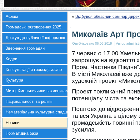
Афіша
«
Відбувся обласний семінар дирек
Громадські обговорення 2025
Миколаїв Арт Про
Доступ до публічної інформації
|
Опубліковано
06.06.2019
Автор
administr
Звернення громадян
7 червня о 17.00 Хмель
Кадри
запрошує на відкриття 
Пром. Частинка Півдня”
Консультації з громадськістю
В місті Миколаєві вже д
художній проект «Микол
Культура
Проект покликаний прив
Митці Хмельниччини захисникам України
потенціалу міста та екон
Національності та релігії
Поштовх до відродження
Нематеріальна культурна спадщина
та вся Україна в цілому
громадськість повинні п
Новини
зусилля.
Нормативна база