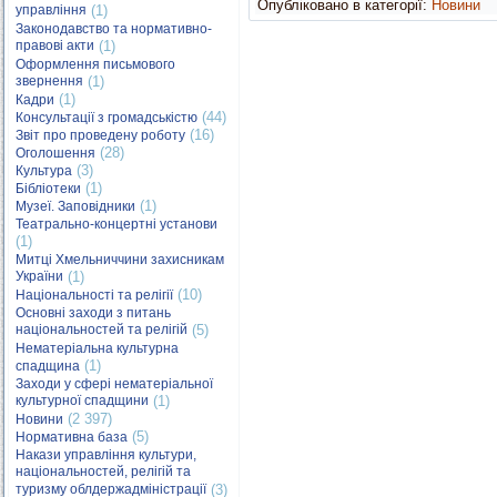
Опубліковано в категорії:
Новини
управління
(1)
Законодавство та нормативно-
правові акти
(1)
Оформлення письмового
звернення
(1)
(1)
Кадри
(44)
Консультації з громадськістю
(16)
Звіт про проведену роботу
(28)
Оголошення
(3)
Культура
(1)
Бібліотеки
(1)
Музеї. Заповідники
Театрально-концертні установи
(1)
Митці Хмельниччини захисникам
України
(1)
(10)
Національності та релігії
Основні заходи з питань
національностей та релігій
(5)
Нематеріальна культурна
(1)
спадщина
Заходи у сфері нематеріальної
культурної спадщини
(1)
(2 397)
Новини
(5)
Нормативна база
Накази управління культури,
національностей, релігій та
туризму облдержадміністрації
(3)