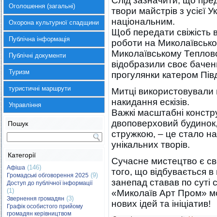
Слід зазначити, що пред
Оголошення (загальні)
твори майстрів з усієї 
національним.
Охорона культурної спадщини
Щоб передати свіжість 
Публічна інформація
роботи на Миколаївсько
Миколаївському Теплов
Публічні документи
відобразили своє баченн
Туризм
прогулянки катером Пів
туристичні маршрути
Митці використовували 
накидання ескізів.
Управління
Важкі масштабні констру
двоповерховий будинок,
Пошук
стружкою, – це стало н
унікальних творів.
Категорії
Сучасне мистецтво є св
(146)
Афіша
того, що відбувається в к
(9)
Громадські обговорення 2025
занепад ставав по суті 
Доступ до публічної інформації
(1)
«Миколаїв Арт Пром» мо
(3)
Звернення громадян
нових ідей та ініціатив!
Графік особистого прийому
громадян керівництвом