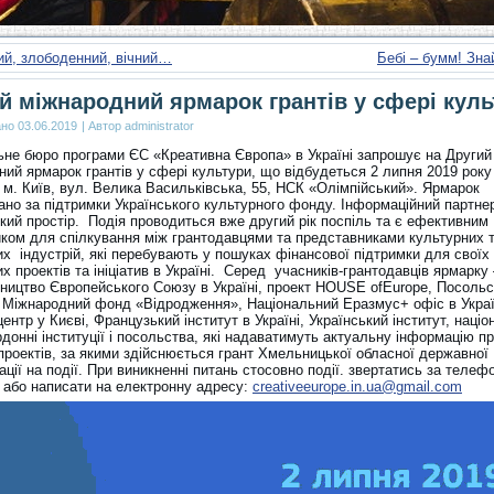
ий, злободенний, вічний…
Бебі – бумм! Зн
й міжнародний ярмарок грантів у сфері куль
ано
03.06.2019
|
Автор
administrator
ьне бюро програми ЄС «Креативна Європа» в Україні запрошує на Другий
ий ярмарок грантів у сфері культури, що відбудеться 2 липня 2019 року
 м. Київ, вул. Велика Васильківська, 55, НСК «Олімпійський». Ярмарок
ано за підтримки Українського культурного фонду. Інформаційний партне
кий простір. Подія проводиться вже другий рік поспіль та є ефективним
ком для спілкування між грантодавцями та представниками культурних 
х індустрій, які перебувають у пошуках фінансової підтримки для своїх
х проектів та ініціатив в Україні. Серед учасників-грантодавців ярмарку 
ництво Європейського Союзу в Україні, проект HOUSE ofEurope, Посол
і, Міжнародний фонд «Відродження», Національний Еразмус+ офіс в Украї
ентр у Києві, Французький інститут в Україні, Український інститут, націо
рдонні інституції і посольства, які надаватимуть актуальну інформацію п
проектів, за якими здійснюється грант Хмельницької обласної державної
ації на події. При виникненні питань стосовно події. звертатись за теле
6 або написати на електронну адресу:
creativeeurope.in.ua@gmail.com