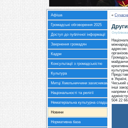
Афіша
«
Сучасн
Громадські обговорення 2025
Други
Опубліков
Доступ до публічної інформації
Націонал
Звернення громадян
міжнародн
адресою:
організов
Кадри
Громадсь
майданчи
Консультації з громадськістю
креативни
культурни
Культура
Представ
в Україн
Митці Хмельниччини захисникам України
Чеський ц
інші зако
напрями 
Національності та релігії
адміністр
504 22 6
Нематеріальна культурна спадщина
Новини
Нормативна база