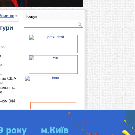
айомство
»
Пошук
тури
 за
р –
та
–
ьство США
ні,
нальні та
ро
фоном 044