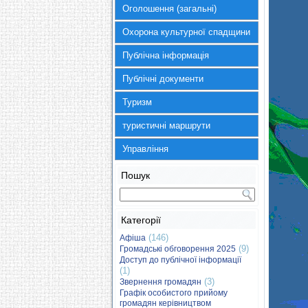
Оголошення (загальні)
Охорона культурної спадщини
Публічна інформація
Публічні документи
Туризм
туристичні маршрути
Управління
Пошук
Категорії
(146)
Афіша
(9)
Громадські обговорення 2025
Доступ до публічної інформації
(1)
(3)
Звернення громадян
Графік особистого прийому
громадян керівництвом