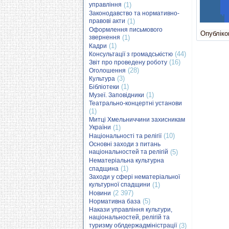
управління
(1)
Законодавство та нормативно-
правові акти
(1)
Оформлення письмового
Опубліков
звернення
(1)
(1)
Кадри
(44)
Консультації з громадськістю
(16)
Звіт про проведену роботу
(28)
Оголошення
(3)
Культура
(1)
Бібліотеки
(1)
Музеї. Заповідники
Театрально-концертні установи
(1)
Митці Хмельниччини захисникам
України
(1)
(10)
Національності та релігії
Основні заходи з питань
національностей та релігій
(5)
Нематеріальна культурна
(1)
спадщина
Заходи у сфері нематеріальної
культурної спадщини
(1)
(2 397)
Новини
(5)
Нормативна база
Накази управління культури,
національностей, релігій та
туризму облдержадміністрації
(3)