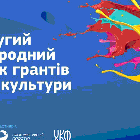
До уваги працівників галузі
культури Луганської та Донецької
областей