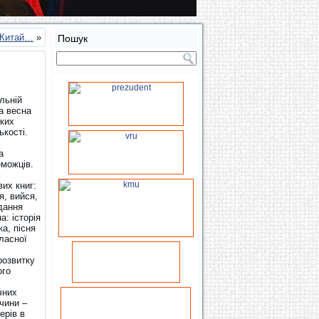
. Китай…
»
Пошук
льній
а весна
ьких
ькості.
а
еможців.
м
их книг:
, вийся,
дання
: історія
а, пісня
ласної
розвитку
ого
чних
чини –
ерів в