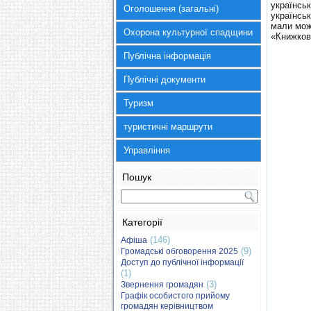
українсь
Оголошення (загальні)
українськ
мали мож
Охорона культурної спадщини
«Книжкови
Публічна інформація
Публічні документи
Туризм
туристичні маршрути
Управління
Пошук
Категорії
(146)
Афіша
(9)
Громадські обговорення 2025
Доступ до публічної інформації
(1)
(3)
Звернення громадян
Графік особистого прийому
громадян керівництвом