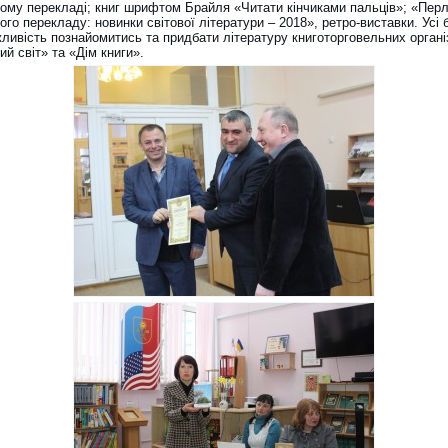
кому перекладі; книг шрифтом Брайля «Читати кінчиками пальців»; «Пер
ого перекладу: новинки світової літератури – 2018», ретро-виставки. Усі
ливість познайомитись та придбати літературу книготорговельних органі
й світ» та «Дім книги».