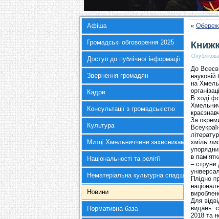
Афіша
«
Обереж
Громадські обговорення 2025
Книжк
Опубліков
Доступ до публічної інформації
До Всесві
Звернення громадян
науковій 
на Хмель
організац
Кадри
В ході ф
Хмельнич
Консультації з громадськістю
краєзнав
За окрем
Культура
Всеукраїн
літерату
Митці Хмельниччини захисникам України
хміль ли
упорядни
в пам’ят
Національності та релігії
– струни 
універсал
Нематеріальна культурна спадщина
Плідно п
національ
Новини
вироблено
Для відв
видань: 
Нормативна база
2018 та н