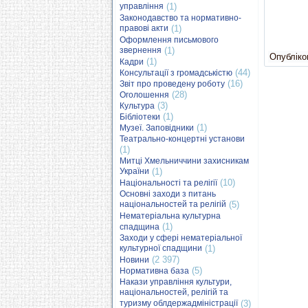
управління
(1)
Законодавство та нормативно-
правові акти
(1)
Оформлення письмового
звернення
(1)
Опубліков
(1)
Кадри
(44)
Консультації з громадськістю
(16)
Звіт про проведену роботу
(28)
Оголошення
(3)
Культура
(1)
Бібліотеки
(1)
Музеї. Заповідники
Театрально-концертні установи
(1)
Митці Хмельниччини захисникам
України
(1)
(10)
Національності та релігії
Основні заходи з питань
національностей та релігій
(5)
Нематеріальна культурна
(1)
спадщина
Заходи у сфері нематеріальної
культурної спадщини
(1)
(2 397)
Новини
(5)
Нормативна база
Накази управління культури,
національностей, релігій та
туризму облдержадміністрації
(3)