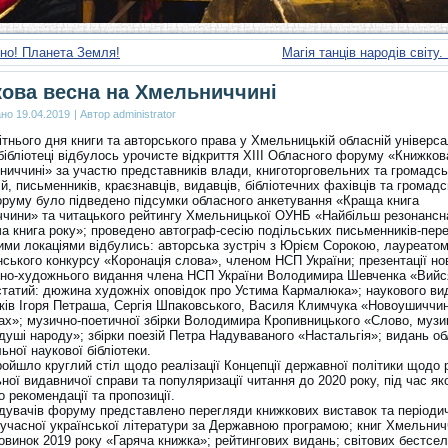
но! Планета Земля!
Магія танців народів світу
ова весна на Хмельниччині
ано
19.04.2019
|
Автор
administrator
тнього дня книги та авторського права у Хмельницькій обласній універса
бібліотеці відбулось урочисте відкриття ХІІІ Обласного форуму «Книжков
ниччині» за участю представників влади, книготорговельних та громадс
ій, письменників, краєзнавців, видавців, бібліотечних фахівців та громадс
оруму було підведено підсумки обласного анкетування «Краща книга
чини» та читацького рейтингу Хмельницької ОУНБ «Найбільш резонансн
ча книга року»; проведено автограф-сесію подільських письменників-пер
ими локаціями відбулись: авторська зустріч з Юрієм Сорокою, лауреато
ського конкурсу «Коронація слова», членом НСП України; презентації нов
рно-художнього видання члена НСП України Володимира Шевченка «Вийся
статий: дюжина художніх оповідок про Устима Кармалюка»; наукового ви
ків Ігоря Петраша, Сергія Шпаковського, Василя Климчука «Новоушиччина
ках»; музично-поетичної збірки Володимира Кропивницького «Слово, музик
душі народу»; збірки поезій Петра Надуваваного «Настальгія»; видань об
ьної наукової бібліотеки.
ройшло круглий стіл щодо реалізації Концепції державної політики щодо 
ної видавничої справи та популяризації читання до 2020 року, під час як
 рекомендації та пропозиції.
ідувачів форуму представлено перегляди книжкових виставок та періоди
сучасної української літератури за Державною програмою; книг Хмельнич
овинок 2019 року «Гаряча книжка»; рейтингових видань; світових бестсел