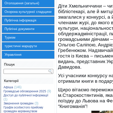
Оголошення (загальні)
Діти Хмельниччини – чи
бібліотекарі, але й мит
Охорона культурної спадщини
змагалися у конкурсі, а
Публічна інформація
членами журі, до якого
культури, національност
Публічні документи
облдержадміністрації, 
Туризм
громадськими діячами –
Ольгою Саліпою, Андрі
туристичні маршрути
Гребенюком. Надзвичайн
Управління
гостя із Києва – письме
видань, представник Укр
Пошук
Давидова.
Усі учасники конкурсу 
отримали книги в подар
Категорії
(146)
Афіша
Щиро вітаємо переможн
(9)
Громадські обговорення 2025
м.Старокостянтинів, як
Доступ до публічної інформації
(1)
поїздку до Львова на Ф
(3)
Звернення громадян
“Книгоманія”!
Графік особистого прийому
громадян керівництвом