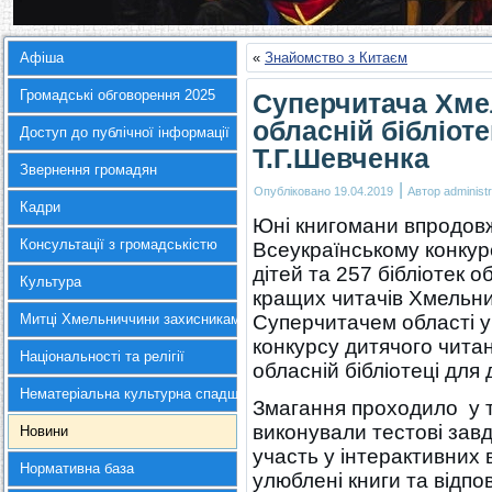
Афіша
«
Знайомство з Китаєм
Громадські обговорення 2025
Суперчитача Хме
обласній бібліоте
Доступ до публічної інформації
Т.Г.Шевченка
Звернення громадян
|
Опубліковано
19.04.2019
Автор
administr
Кадри
Юні книгомани впродовж
Консультації з громадськістю
Всеукраїнському конкурс
дітей та 257 бібліотек о
Культура
кращих читачів Хмельн
Митці Хмельниччини захисникам України
Суперчитачем області у
конкурсу дитячого читан
Національності та релігії
обласній бібліотеці для 
Нематеріальна культурна спадщина
Змагання проходило у т
виконували тестові зав
Новини
участь у інтерактивних
Нормативна база
улюблені книги та відпо