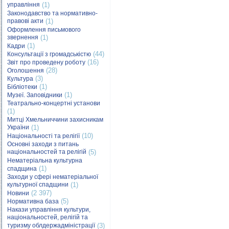
управління
(1)
Законодавство та нормативно-
правові акти
(1)
Оформлення письмового
звернення
(1)
(1)
Кадри
(44)
Консультації з громадськістю
(16)
Звіт про проведену роботу
(28)
Оголошення
(3)
Культура
(1)
Бібліотеки
(1)
Музеї. Заповідники
Театрально-концертні установи
(1)
Митці Хмельниччини захисникам
України
(1)
(10)
Національності та релігії
Основні заходи з питань
національностей та релігій
(5)
Нематеріальна культурна
(1)
спадщина
Заходи у сфері нематеріальної
культурної спадщини
(1)
(2 397)
Новини
(5)
Нормативна база
Накази управління культури,
національностей, релігій та
туризму облдержадміністрації
(3)