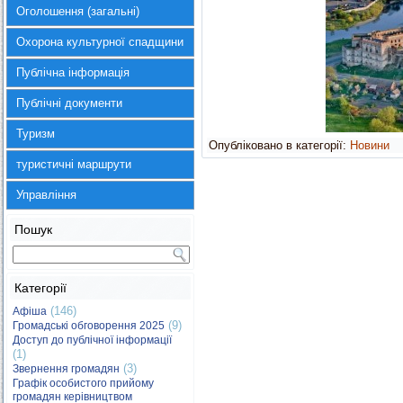
Оголошення (загальні)
Охорона культурної спадщини
Публічна інформація
Публічні документи
Туризм
Опубліковано в категорії:
Новини
туристичні маршрути
Управління
Пошук
Категорії
(146)
Афіша
(9)
Громадські обговорення 2025
Доступ до публічної інформації
(1)
(3)
Звернення громадян
Графік особистого прийому
громадян керівництвом