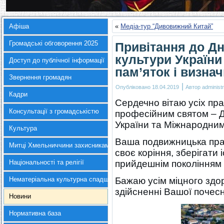
Афіша
«
Медіа-тур “Дивовижний Китай”
Громадські обговорення 2025
Привітання до Дня
культури України
Доступ до публічної інформації
пам’яток і визнач
Звернення громадян
|
Опубліковано
18.04.2019
Автор
administr
Кадри
Сердечно вітаю усіх пра
Консультації з громадськістю
професійним святом – Дн
України та Міжнародним 
Культура
Ваша подвижницька пра
Митці Хмельниччини захисникам України
своє коріння, зберігати
Національності та релігії
прийдешнім поколінням 
Нематеріальна культурна спадщина
Бажаю усім міцного здор
здійсненні Вашої почесно
Новини
Нормативна база