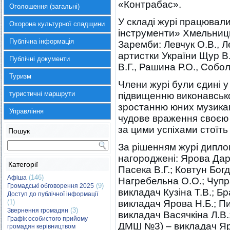
«Контрабас».
Оголошення (загальні)
У складі журі працювали
Охорона культурної спадщини
інструменти» Хмельницьк
Публічна інформація
Заремби: Левчук О.В., Ле
артистки України Щур В.
Публічні документи
В.Г., Рашина Р.О., Собол
Туризм
Члени журі були єдині у
туристичні маршрути
підвищенню виконавсько
зростанню юних музикант
Управління
чудове враження своєю 
за цими успіхами стоїть
Пошук
За рішенням журі дипло
нагороджені: Ярова Да
Категорії
Пасека В.Г.; Ковтун Бо
(146)
Афіша
Нагребельна О.О.; Чупр
(9)
Громадські обговорення 2025
викладач Кузіна Т.В.; 
Доступ до публічної інформації
(1)
викладач Ярова Н.Б.; 
(3)
Звернення громадян
викладач Васячкіна Л.В
Графік особистого прийому
ДМШ №3) – викладач Яр
громадян керівництвом