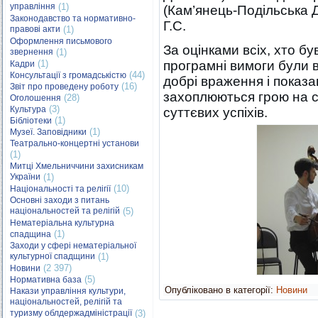
управління
(1)
(Кам’янець-Подільська 
Законодавство та нормативно-
Г.С.
правові акти
(1)
Оформлення письмового
За оцінками всіх, хто бу
звернення
(1)
(1)
програмні вимоги були в
Кадри
(44)
Консультації з громадськістю
добрі враження і показав
(16)
Звіт про проведену роботу
захоплюються грою на ск
(28)
Оголошення
(3)
Культура
суттєвих успіхів.
(1)
Бібліотеки
(1)
Музеї. Заповідники
Театрально-концертні установи
(1)
Митці Хмельниччини захисникам
України
(1)
(10)
Національності та релігії
Основні заходи з питань
національностей та релігій
(5)
Нематеріальна культурна
(1)
спадщина
Заходи у сфері нематеріальної
культурної спадщини
(1)
(2 397)
Новини
(5)
Нормативна база
Опубліковано в категорії:
Новини
Накази управління культури,
національностей, релігій та
туризму облдержадміністрації
(3)