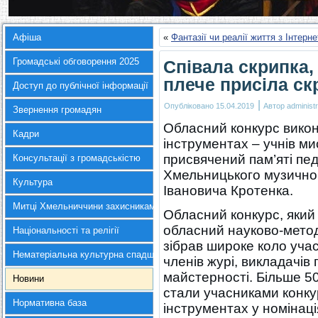
Афіша
«
Фантазії чи реалії життя з Інтерн
Громадські обговорення 2025
Співала скрипка,
плече присіла с
Доступ до публічної інформації
|
Опубліковано
15.04.2019
Автор
administr
Звернення громадян
Обласний конкурс викон
Кадри
інструментах – учнів ми
присвячений пам’яті пе
Консультації з громадськістю
Хмельницького музичного
Культура
Івановича Кротенка.
Митці Хмельниччини захисникам України
Обласний конкурс, який
обласний науково-метод
Національності та релігії
зібрав широке коло учас
Нематеріальна культурна спадщина
членів журі, викладачів
майстерності. Більше 5
Новини
стали учасниками конку
Нормативна база
інструментах у номінац