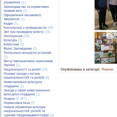
управління
(1)
Законодавство та нормативно-
правові акти
(1)
Оформлення письмового
звернення
(1)
(1)
Кадри
(44)
Консультації з громадськістю
(16)
Звіт про проведену роботу
(28)
Оголошення
(3)
Культура
(1)
Бібліотеки
(1)
Музеї. Заповідники
Театрально-концертні установи
(1)
Митці Хмельниччини захисникам
України
(1)
(10)
Опубліковано в категорії:
Новини
Національності та релігії
Основні заходи з питань
національностей та релігій
(5)
Нематеріальна культурна
(1)
спадщина
Заходи у сфері нематеріальної
культурної спадщини
(1)
(2 397)
Новини
(5)
Нормативна база
Накази управління культури,
національностей, релігій та
туризму облдержадміністрації
(3)