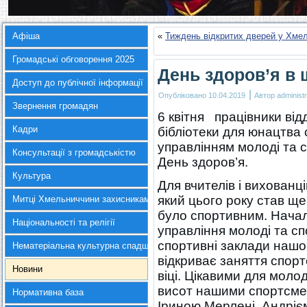
Афіша
«
Тиждень відкритих дверей у Хмел
Громадські обговорення 2025
День здоров’я в 
Доступ до публічної інформації
|
Опубліковано
10.04.2019
Автор
administr
Звернення громадян
6 квітня працівники ві
Кадри
бібліотеки для юнацтва
управлінням молоді та 
Консультації з громадськістю
День здоров’я.
Культура
Для вчителів і вихованці
який цього року став ще
Митці Хмельниччини захисникам України
було спортивним. Начал
Національності та релігії
управління молоді та сп
спортивні заклади нашого
Нематеріальна культурна спадщина
відкриває заняття спор
Новини
віці. Цікавими для моло
висот нашими спортсме
Нормативна база
Іриною Мерлені, Андріє