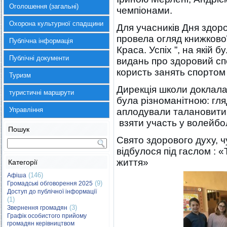
Оголошення (загальні)
чемпіонами.
Охорона культурної спадщини
Для учасників Дня здоро
провела огляд книжково
Публічна інформація
Краса. Успіх ”, на якій
Публічні документи
видань про здоровий сп
користь занять спортом
Туризм
Дирекція школи доклала
туристичні маршрути
була різноманітною: гля
Управління
аплодували талановитим
взяти участь у волейбо
Пошук
Свято здорового духу, 
відбулося під гаслом : «
життя»
Категорії
(146)
Афіша
(9)
Громадські обговорення 2025
Доступ до публічної інформації
(1)
(3)
Звернення громадян
Графік особистого прийому
громадян керівництвом